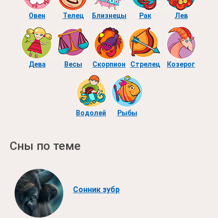
Овен
Телец
Близнецы
Рак
Лев
Дева
Весы
Скорпион
Стрелец
Козерог
Водолей
Рыбы
Сны по теме
Сонник зубр