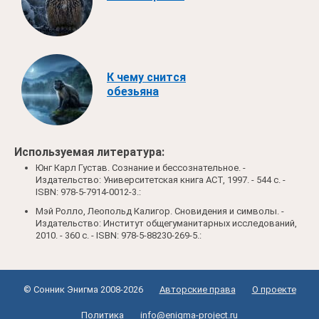
К чему снится
обезьяна
Используемая литература:
Юнг Карл Густав. Сознание и бессознательное. -
Издательство: Университетская книга АСТ, 1997. - 544 c. -
ISBN: 978-5-7914-0012-3.:
Мэй Ролло, Леопольд Калигор. Сновидения и символы. -
Издательство: Институт общегуманитарных исследований,
2010. - 360 c. - ISBN: 978-5-88230-269-5.:
© Сонник Энигма 2008-2026
Авторские права
О проекте
Политика
info@enigma-project.ru