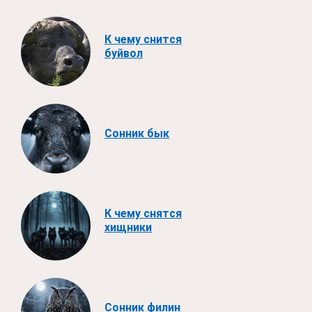
К чему снится
буйвол
Сонник бык
К чему снятся
хищники
Сонник филин