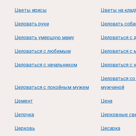
Цветы ирисы
Цветы на кла
Целовать руки
Целовать соба
Целовать умершую маму
Целоваться с 
Целоваться с любимым
Целоваться с
Целоваться с начальником
Целоваться с 
Целоваться с
Целоваться с покойным мужем
мужчиной
Цемент
Цена
Цепочка
Церковные св
Церковь
Цесарка