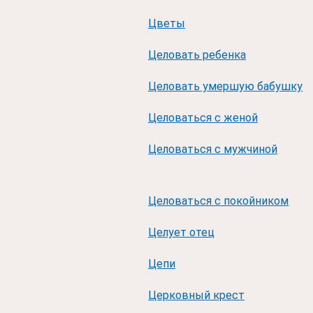
Цветы
Целовать ребенка
Целовать умершую бабушку
Целоваться с женой
Целоваться с мужчиной
Целоваться с покойником
Целует отец
Цепи
Церковный крест