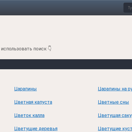
 использовать поиск 👇
Царапины
Царапины на р
Цветная капуста
Цветные сны
Цветок калла
Цветущая саку
Цветущие деревья
Цветущие кус