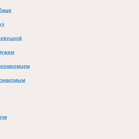
дбище
ку
девушкой
 мужем
незнакомцем
о знакомым
ечи