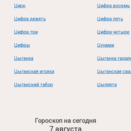
Цирк
Цифра восемь
Цифра девять
Цифра пять
Цифра три
Цифра четыре
Цифры
Цунами
Цыганка
Цыганка гадал
Цыганская иголка
Цыганская сва
Цыганский табор
Цыплята
Гороскоп на сегодня
7 августа