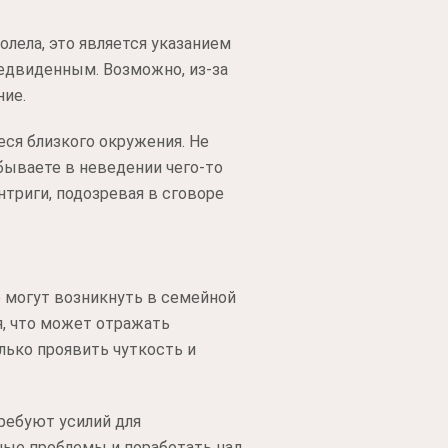
олела, это является указанием
редвиденным. Возможно, из-за
ние.
ся близкого окружения. Не
бываете в неведении чего-то
триги, подозревая в сговоре
 могут возникнуть в семейной
я, что может отражать
лько проявить чуткость и
ребуют усилий для
ные проблемы и поработать над