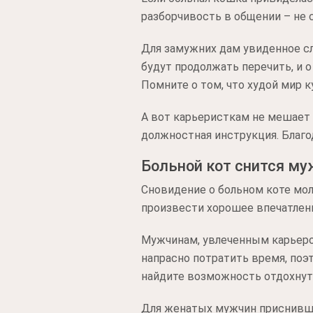
разборчивость в общении – не 
Для замужних дам увиденное с
будут продолжать перечить, и 
Помните о том, что худой мир 
А вот карьеристкам не мешает
должностная инструкция. Благо
Больной кот снится му
Сновидение о больном коте мол
произвести хорошее впечатлени
Мужчинам, увлеченным карьеро
напрасно потратить время, поэ
найдите возможность отдохнуть
Для женатых мужчин приснивший