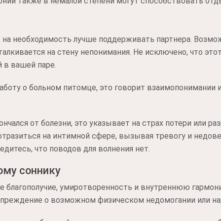
нии также в немалой степени могут способствовать отд
 на необходимость лучше поддерживать партнера. Возмож
алкивается на стену непонимания. Не исключено, что это
в вашей паре.
заботу о больном питомце, это говорит взаимопонимании
ончался от болезни, это указывает на страх потери или ра
тразиться на интимной сфере, вызывая тревогу и недове
едитесь, что поводов для волнения нет.
ому соннику
 благополучие, умиротворенность и внутреннюю гармони
упреждение о возможном физическом недомогании или на