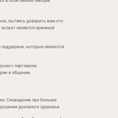
ых и позитивные эмоции.
но, пытаясь доверить вам что-
т аспект является причиной
 и поддержке, которые являются
зрыва с партнером.
рие в общении.
ю. Сновидение про больное
рушении духовного здоровья.