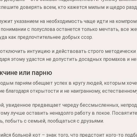
спешите доверять всем, кто кажется милым и щедро разд
лужит указанием на необходимость чаще идти на компром
о понимании с полуслова останется только мечтать, все ж
куда как предпочтительнее добрых ссор.
 отключить интуицию и действовать строго методически 
даря этому удастся не допустить досадных промахов и н
жчине или парню
одым парням обещает успех в кругу людей, которым хоче
е благодаря открытости и не наигранному, естественном
й, увиденное предвещает череду бессмысленных, непрод
тому лучше оставить ненадолго работу в покое. Посвятите
, побыть с семьей, пообщаться с друзьями.
ся больной кот – знак того, что предстоит кого-то подб