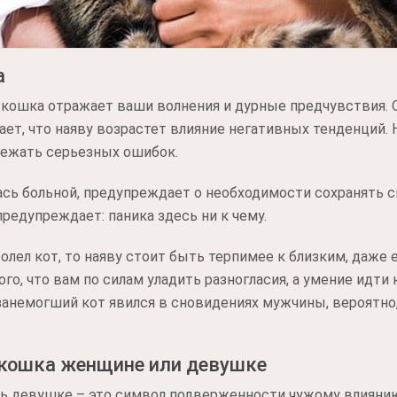
а
 кошка отражает ваши волнения и дурные предчувствия. 
т, что наяву возрастет влияние негативных тенденций. 
ежать серьезных ошибок.
ась больной, предупреждает о необходимости сохранять 
редупреждает: паника здесь ни к чему.
олел кот, то наяву стоит быть терпимее к близким, даже 
того, что вам по силам уладить разногласия, а умение идт
 занемогший кот явился в сновидениях мужчины, вероятно,
 кошка женщине или девушке
сь девушке – это символ подверженности чужому влиянию