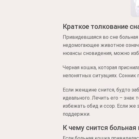
Краткое толкование сн
Привидевшаяся во сне больная
недомогающее животное означае
нюансы сновидения, можно изб
Черная кошка, которая приснил
непонятных ситуациях. Сонник п
Если женщине снится, будто заб
идеального. Лечить его – знак 
избежать обид и ссор. Если же
поддержки.
К чему снится больная
Если больная кошка привидела