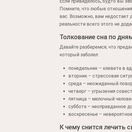
Если привиделось, будто вы за
Помните, что любые отношения 
вас. Возможно, вам недостает 
реальности всего этого не дода
Толкование сна по дня
Давайте разберемся, что предв
который заболел:
понедельник – клевета в а
вторник – стрессовая ситуа
среда – неожиданный повор
четверг – угрызения совест
пятница – мелочный челове
суббота – неоправданное д
воскресенье – невероятное
К чему снится лечить с