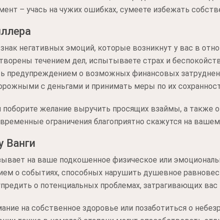
ент – учась на чужих ошибках, сумеете избежать собств
иллера
 знак негативных эмоций, которые возникнут у вас в от
творены течением дел, испытываете страх и беспокойств
ть предупреждением о возможных финансовых затруднени
орожными с деньгами и принимать меры по их сохранност
 поборите желание выручить просящих взаймы, а также о
 временные ограничения благоприятно скажутся на ваше
у Ванги
азывает на ваше подкошенное физическое или эмоциональ
ем о событиях, способных нарушить душевное равновес
редить о потенциальных проблемах, затрагивающих вас и
ание на собственное здоровье или позаботиться о небез