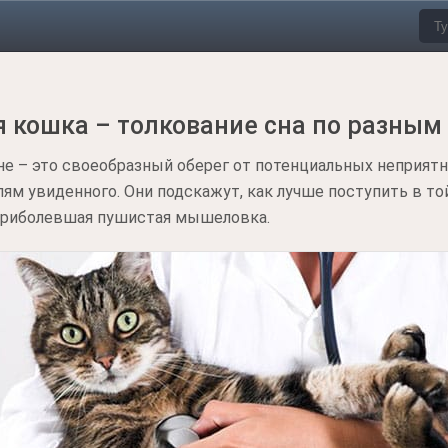
 кошка – толкование сна по разным
не – это своеобразный оберег от потенциальных неприятн
м увиденного. Они подскажут, как лучше поступить в той
 приболевшая пушистая мышеловка.