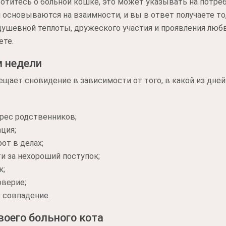
ботитесь о больной кошке, это может указывать на потреб
основываются на взаимности, и вы в ответ получаете то
душевной теплоты, дружеского участия и проявления любв
ете.
м недели
ещает сновидение в зависимости от того, в какой из дней
дрес родственников;
ция;
от в делах;
и за нехороший поступок;
к;
оверие;
 совпадение.
воего больного кота