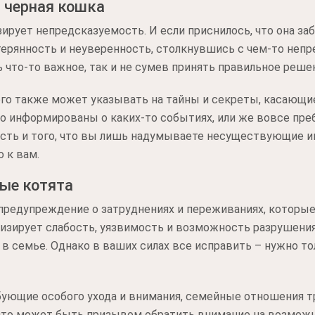
а черная кошка
рует непредсказуемость. И если приснилось, что она заб
терянность и неуверенность, столкнувшись с чем-то неп
 что-то важное, так и не сумев принять правильное реше
го также может указывать на тайны и секреты, касающие
о информированы о каких-то событиях, или же вовсе пре
сть и того, что вы лишь надумываете несуществующие ин
 к вам.
ые котята
предупреждение о затруднениях и переживаниях, которые
изирует слабость, уязвимость и возможность разрушени
в семье. Однако в ваших силах все исправить – нужно то
бующие особого ухода и внимания, семейные отношения т
 Это может быть призывом обратить внимание на возмож