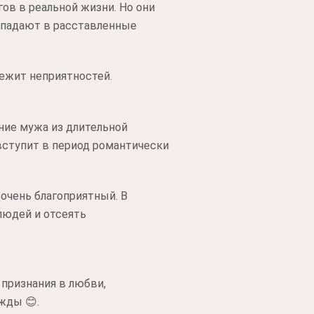
ов в реальной жизни. Но они
попадают в расставленные
бежит неприятностей.
ние мужа из длительной
вступит в период романтически
 очень благоприятный. В
людей и отсеять
 признания в любви,
жды 😊.