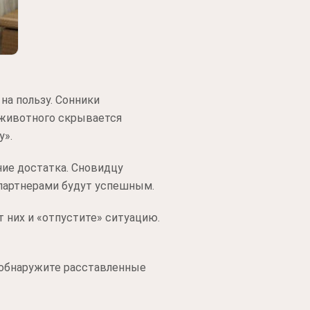
 на пользу. Сонники
о животного скрывается
у».
ние достатка. Сновидцу
партнерами будут успешным.
т них и «отпустите» ситуацию.
ы обнаружите расставленные