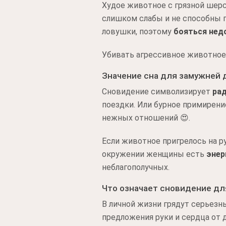
Худое животное с грязной шерс
слишком слабы и не способны п
ловушки, поэтому
бояться нед
Убивать агрессивное животно
Значение сна для замужней
Сновидение символизирует
ра
поездки. Или бурное примирени
нежных отношений 😍.
Если животное пригрелось на ру
окружении женщины есть
энер
неблагополучных.
Что означает сновидение д
В личной жизни грядут серьез
предложения руки и сердца от