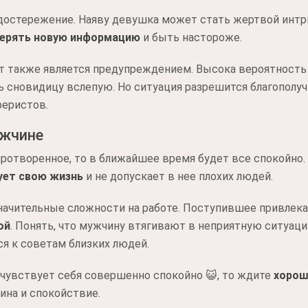
едостережение. Наяву девушка может стать жертвой интриг
ерять новую информацию
и быть настороже.
т также является предупреждением. Высока вероятность 
 сновидицу вслепую. Но ситуация разрешится благополучн
еристов.
ужчине
ротворенное, то в ближайшее время будет все спокойно. Т
ует свою жизнь
и не допускает в нее плохих людей.
начительные сложности на работе. Поступившее привлека
ой
. Понять, что мужчину втягивают в неприятную ситуаци
я к советам близких людей.
 чувствует себя совершенно спокойно 😺, то ждите
хорош
ина и спокойствие.