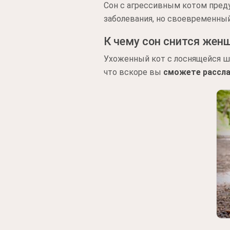
Сон с агрессивным котом пре
заболевания, но своевременный
К чему сон снится жен
Ухоженный кот с лоснящейся ше
что вскоре вы
сможете рассл