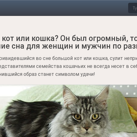
кот или кошка? Он был огромный, т
ние сна для женщин и мужчин по ра
ривидевшийся во сне большой кот или кошка, сулит непри
редставителями семейства кошачьих не всегда несет в се
нившийся образ станет символом удачи!