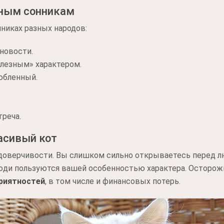
дным сонникам
никах разных народов:
новости.
елезным» характером.
юбленный.
треча.
асивый кот
доверчивости. Вы слишком сильно открываетесь перед л
ди пользуются вашей особенностью характера. Осторож
риятностей
, в том числе и финансовых потерь.