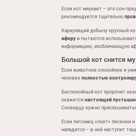
Если кот мяукает – это сон-пр
рекомендуется тщательно
пров
Караулящий добычу крупный ко
аферу
и пытаются использовать
информацию, изобличающую аф
Большой кот снится м
Если животное спокойное и уми
человек
полностью контролир
Беспокойный кот пророчит нез
окажется
настоящей пустышк
Сновидцу нужно прислушиватьс
Если питомец «поет» песенки и
наладится – в ней наступит тиш