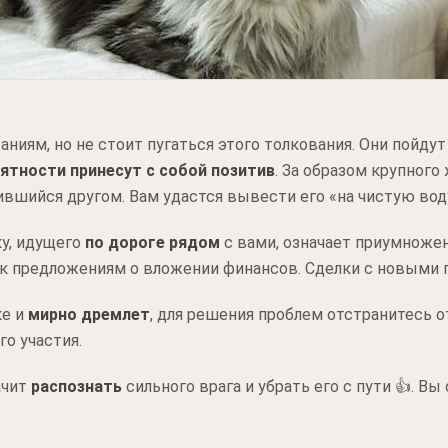
аниям, но не стоит пугаться этого толкования. Они пойдут
ятности принесут с собой позитив
. За образом крупног
вшийся другом. Вам удастся вывести его «на чистую вод
ку, идущего
по дороге рядом
с вами, означает приумноже
к предложениям о вложении финансов. Сделки с новыми 
ке и
мирно дремлет
, для решения проблем отстранитесь о
о участия.
ачит
распознать
сильного врага и убрать его с пути 👍. В