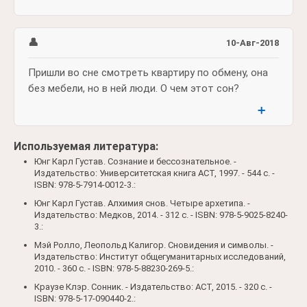
👤
10-Авг-2018
Пришли во сне смотреть квартиру по обмену, она
без мебели, но в ней люди. О чем этот сон?
➕
Используемая литература:
Юнг Карл Густав. Сознание и бессознательное. -
Издательство: Университетская книга АСТ, 1997. - 544 c. -
ISBN: 978-5-7914-0012-3.:
Юнг Карл Густав. Алхимия снов. Четыре архетипа. -
Издательство: Медков, 2014. - 312 c. - ISBN: 978-5-9025-8240-
3.:
Мэй Ролло, Леопольд Калигор. Сновидения и символы. -
Издательство: Институт общегуманитарных исследований,
2010. - 360 c. - ISBN: 978-5-88230-269-5.:
Краузе Клэр. Сонник. - Издательство: АСТ, 2015. - 320 c. -
ISBN: 978-5-17-090440-2.: