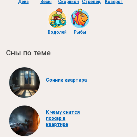
Дева
Весы
Скорпион
Стрелец
Козерог
Водолей
Рыбы
Сны по теме
Сонник квартира
К чему снится
пожар в
квартире