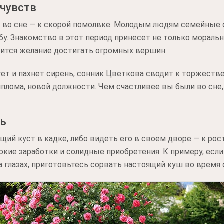
 чувств
 во сне — к скорой помолвке. Молодым людям семейные 
ьбу. Знакомство в этот период принесет не только морал
вится желание достигать огромных вершин.
тет и пахнет сирень, сонник Цветкова сводит к торжест
плома, новой должности. Чем счастливее вы были во сне
сь
ий куст в кадке, либо видеть его в своем дворе — к рос
кие заработки и солидные приобретения. К примеру, если
а глазах, приготовьтесь сорвать настоящий куш во время