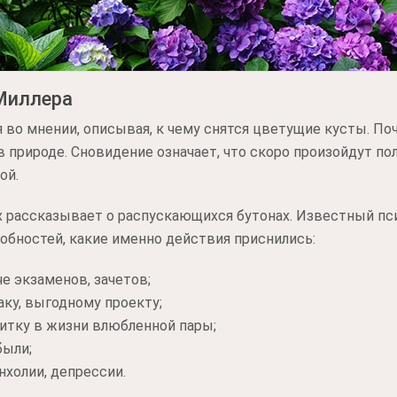
Миллера
 во мнении, описывая, к чему снятся цветущие кусты. По
 природе. Сновидение означает, что скоро произойдут п
ой.
х рассказывает о распускающихся бутонах. Известный п
бностей, какие именно действия приснились:
е экзаменов, зачетов;
аку, выгодному проекту;
итку в жизни влюбленной пары;
были;
нхолии, депрессии.