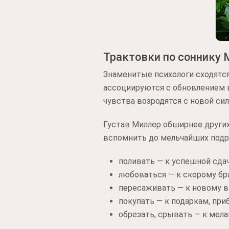
Трактовки по соннику 
Знаменитые психологи сходятся
ассоциируются с обновлением в
чувства возродятся с новой сил
Густав Миллер обширнее други
вспомнить до мельчайших подро
поливать — к успешной сдач
любоваться — к скорому бр
пересаживать — к новому в
покупать — к подаркам, при
обрезать, срывать — к мела