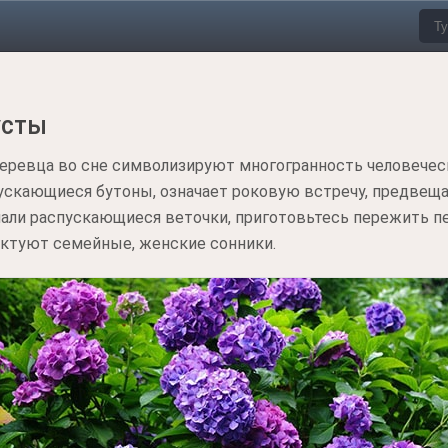
усты
еревца во сне символизируют многогранность человеческ
ускающиеся бутоны, означает роковую встречу, предвеща
мали распускающиеся веточки, приготовьтесь пережить п
актуют семейные, женские сонники.