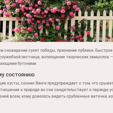
м сновидение сулит победы, признание публики. Быстрое
 служебной лестнице, воплощение творческих замыслов — 
хающими бутонами.
му состоянию
щие кусты, сонник Ванги предупреждает о том, что срыва
отношение к природе во сне свидетельствует о периоде у
зней всем, кому довелось видеть срубленные веточки, к