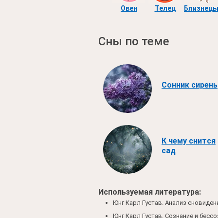
Овен
Телец
Близнец
Сны по теме
Сонник сирень
К чему снится
сад
Используемая литература:
Юнг Карл Густав. Анализ сновидений.
Юнг Карл Густав. Сознание и бессозн