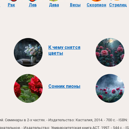
ы
Рак
Лев
Дева
Весы
Скорпион
Стрелец
К чему снятся
цветы
Сонник пионы
 Семинары в 2-х частях. - Издательство: Касталия, 2014. - 700 c. - ISBN: 
ательное. - Издательство: Университетская книга АСТ, 1997. - 544 c. - IS