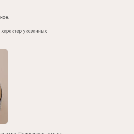
ное.
 характер указанных
льства. Приснилось, что от