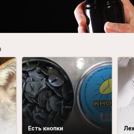

Есть кнопки
Леж