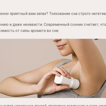
бенно приятный вам запах? Толкование сна строго негатив
ению и даже ненависти. Современный сонник считает, что
имость от силы аромата во сне.
к сулит насмешки друзей, придирки домашних и гнев нача