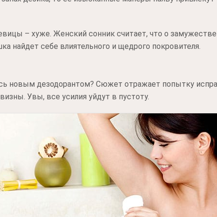
евицы – хуже. Женский сонник считает, что о замужестве
шка найдет себе влиятельного и щедрого покровителя.
ись новым дезодорантом? Сюжет отражает попытку испра
визны. Увы, все усилия уйдут в пустоту.