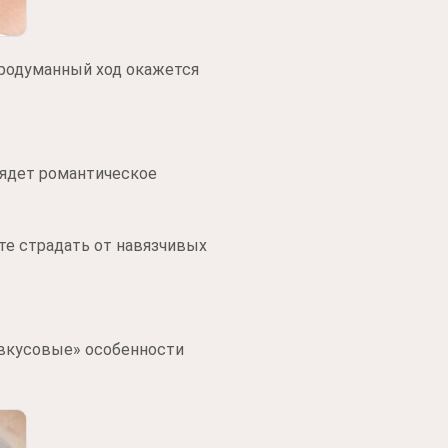
продуманный ход окажется
грядет романтическое
ете страдать от навязчивых
«вкусовые» особенности