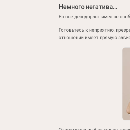
Немного негатива…
Во сне дезодорант имел не осо
Готовьтесь к неприятию, презр
отношений имеет прямую завис
Отвратительный на «вкус» дези