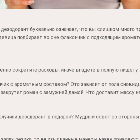
 дезодорант буквально означает, что вы слишком много 
 девица подбирает во сне флакончик с подходящим аромат
нно сократите расходы, иначе впадете в полную нищету.
нчик с ароматным составом? Это зависит от пола сновид
 закрутит роман с замужней дамой. Что доставит массу н
олучили дезодорант в подарок? Мудрый совет со стороны
 запах дезика, то ее изысканные манеры наяву привлекут