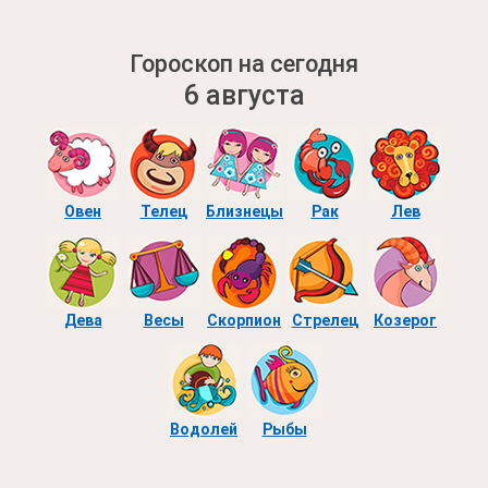
Гороскоп на сегодня
6 августа
Овен
Телец
Близнецы
Рак
Лев
Дева
Весы
Скорпион
Стрелец
Козерог
Водолей
Рыбы