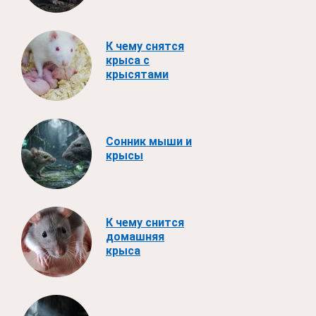
К чему снятся
крыса с
крысятами
Сонник мыши и
крысы
К чему снится
домашняя
крыса