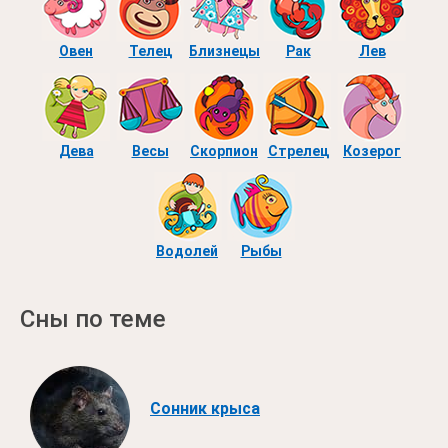
Овен
Телец
Близнецы
Рак
Лев
Дева
Весы
Скорпион
Стрелец
Козерог
Водолей
Рыбы
Сны по теме
Сонник крыса