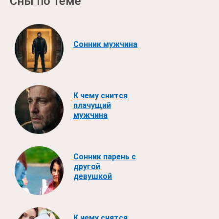
Сны по теме
Сонник мужчина
К чему снится
плачущий
мужчина
Сонник парень с
другой
девушкой
К чему снятся