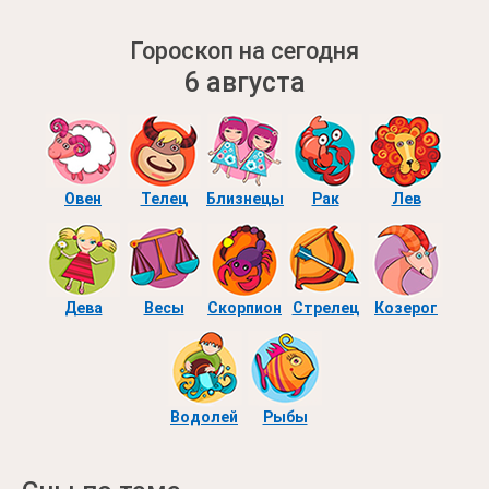
Гороскоп на сегодня
6 августа
Овен
Телец
Близнецы
Рак
Лев
Дева
Весы
Скорпион
Стрелец
Козерог
Водолей
Рыбы