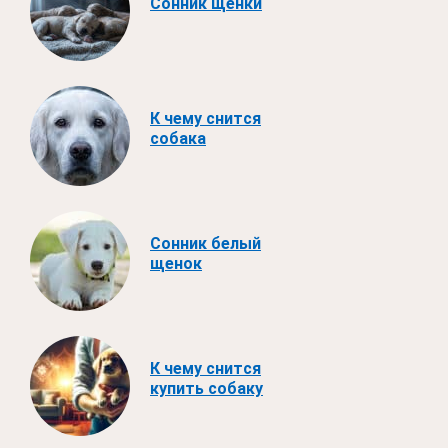
Сонник щенки
К чему снится
собака
Сонник белый
щенок
К чему снится
купить собаку