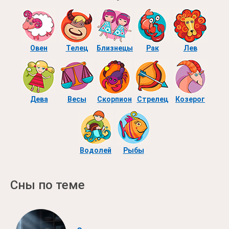
Овен
Телец
Близнецы
Рак
Лев
Дева
Весы
Скорпион
Стрелец
Козерог
Водолей
Рыбы
Сны по теме