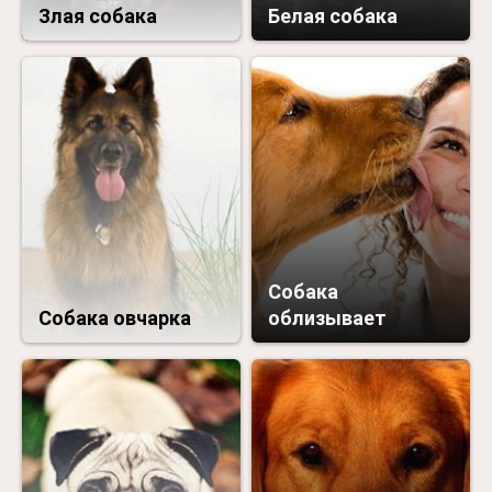
Злая собака
Белая собака
Собака
Собака овчарка
облизывает