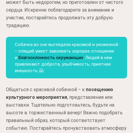
может быть недорогим, но приготовлен от чистого
сердца. Искренне поблагодарите за внимание и
участие, постарайтесь продолжать эту добрую
традицию.
Собачка во сне выглядела красивой и ухоженной
‒ спящий умеет завоевать хорошее отношение
и
благосклонность окружающих
. Людей в нем
привлекают доброта, улыбчивость, приятная
внешность 🤗.
Общаться с красивой собачкой ‒ к
посещению
культурного мероприятия
, представления или
выставки. Тщательно подготовьтесь, будьте на
высоте в торжественный вечер! Важно подобрать
правильный образ, который соответствует
событию. Постарайтесь прочувствовать атмосферу