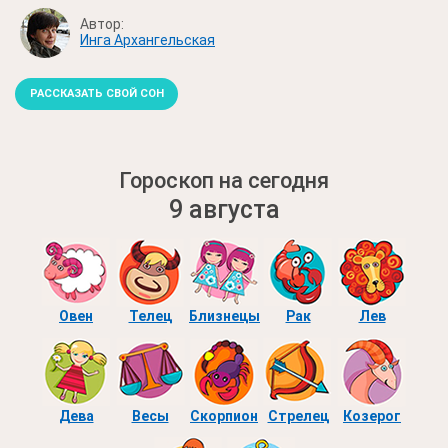
Автор:
Инга Архангельская
РАССКАЗАТЬ СВОЙ СОН
Гороскоп на сегодня
9 августа
Овен
Телец
Близнецы
Рак
Лев
Дева
Весы
Скорпион
Стрелец
Козерог