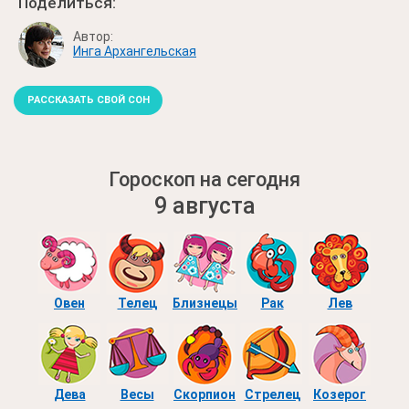
Поделиться:
Автор:
Инга Архангельская
РАССКАЗАТЬ СВОЙ СОН
Гороскоп на сегодня
9 августа
Овен
Телец
Близнецы
Рак
Лев
Дева
Весы
Скорпион
Стрелец
Козерог