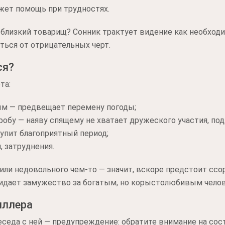
жет помощь при трудностях.
близкий товарищ? Сонник трактует видение как необход
ться от отрицательных черт.
ся?
та:
ым — предвещает перемену погоды;
гробу — наяву спящему не хватает дружеского участия, по
упит благоприятный период;
, затруднения.
или недовольного чем-то — значит, вскоре предстоит ссо
идает замужество за богатым, но корыстолюбивым чело
иллера
седа с ней — предупреждение: обратите внимание на сост