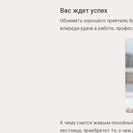
Вас ждет успех
Обнимать хорошего приятеля, б
впереди удача в работе, профе
К чему снится живым покойный 
лестнице, приобретет то, о че