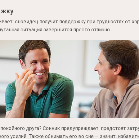
ржку
вает: сновидец получит поддержку при трудностях от хо
путанная ситуация завершится просто отлично.
покойного друга? Сонник предупреждает: предстоят затруд
го усилий. Также обнимать его во сне — значит, избавить