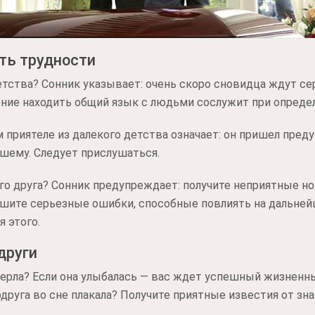
ть трудности
етства? Сонник указывает: очень скоро сновидца ждут с
ение находить общий язык с людьми сослужит при опреде
приятеле из далекого детства означает: он пришел преду
шему. Следует прислушаться.
го друга? Сонник предупреждает: получите неприятные но
ите серьезные ошибки, способные повлиять на дальней
 этого.
други
мерла? Если она улыбалась — вас ждет успешный жизненны
руга во сне плакала? Получите приятные известия от зн