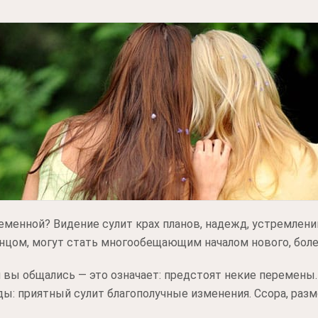
еменной? Видение сулит крах планов, надежд, устремлени
нцом, могут стать многообещающим началом нового, боле
и вы общались — это означает: предстоят некие перемены.
ды: приятный сулит благополучные изменения. Ссора, раз