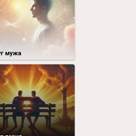
уг мужа