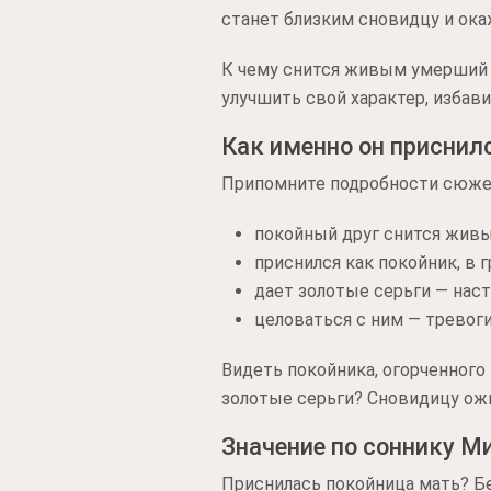
станет близким сновидцу и ока
К чему снится живым умерший 
улучшить свой характер, избави
Как именно он приснил
Припомните подробности сюже
покойный друг снится жив
приснился как покойник, в 
дает золотые серьги — наст
целоваться с ним — тревоги
Видеть покойника, огорченного 
золотые серьги? Сновидицу ож
Значение по соннику М
Приснилась покойница мать? Бе