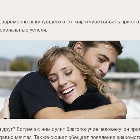
езвременно покинувшего этот мир и чувствовать при это
ссиональные успехи.
друг? Встреча с ним сулит благополучие человеку: он про
м давно мечтал. Также сюжет обещает появление знакомо