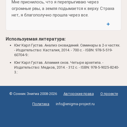
Мне приснилось, что я перепрыгиваю через
огромные рвы, а земля подымается к верху. Страха
нет, я благополучно прошла через все.
➕
Используемая литература:
Юнг Карл Густав. Анализ сновидений. Семинары в 2-х частях.
- Издательство: Касталия, 2014. - 700 c. - ISBN: 978-5-519-
60704-9.:
Юнг Карл Густав. Алхимия снов. Четыре архетипа. -
Издательство: Медков, 2014. - 312 c. - ISBN: 978-5-9025-8240-
3.:
© Сонник Энигма 2008-2026
Авторские права
О проекте
Политика
info@enigma-project.ru