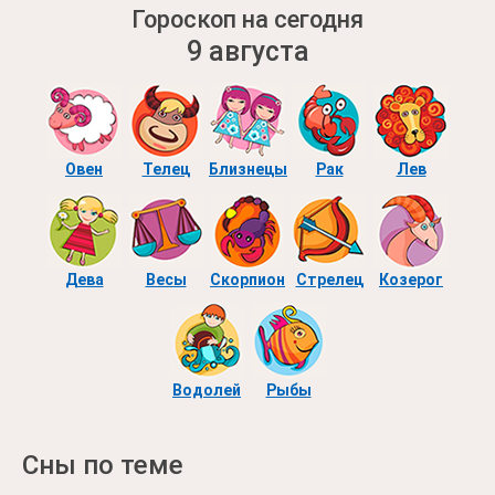
Гороскоп на сегодня
9 августа
Овен
Телец
Близнецы
Рак
Лев
Дева
Весы
Скорпион
Стрелец
Козерог
Водолей
Рыбы
Сны по теме