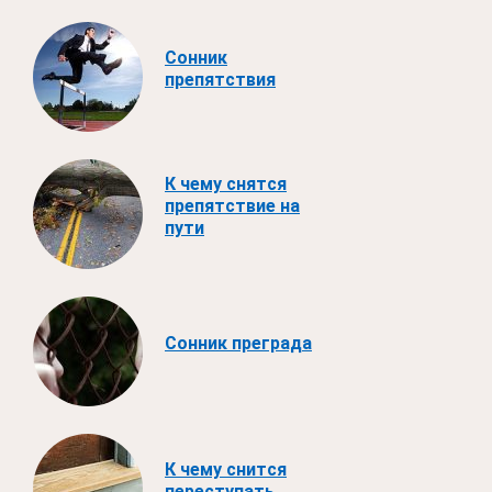
Сонник
препятствия
К чему снятся
препятствие на
пути
Сонник преграда
К чему снится
переступать