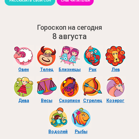
РАССКАЗАТЬ СВОЙ СОН
СНЫ ЧИТАТЕЛЕЙ
Гороскоп на сегодня
8 августа
Овен
Телец
Близнецы
Рак
Лев
Дева
Весы
Скорпион
Стрелец
Козерог
Водолей
Рыбы