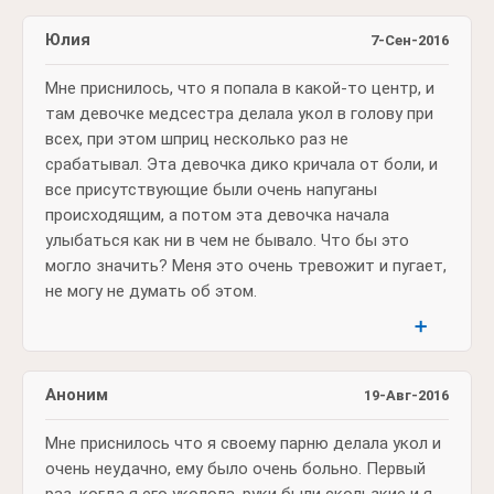
Юлия
7-Сен-2016
Мне приснилось, что я попала в какой-то центр, и
там девочке медсестра делала укол в голову при
всех, при этом шприц несколько раз не
срабатывал. Эта девочка дико кричала от боли, и
все присутствующие были очень напуганы
происходящим, а потом эта девочка начала
улыбаться как ни в чем не бывало. Что бы это
могло значить? Меня это очень тревожит и пугает,
не могу не думать об этом.
➕
Аноним
19-Авг-2016
Мне приснилось что я своему парню делала укол и
очень неудачно, ему было очень больно. Первый
раз, когда я его уколола, руки были скользкие и я