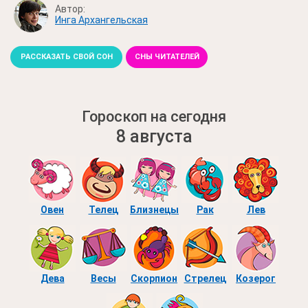
Автор:
Инга Архангельская
РАССКАЗАТЬ СВОЙ СОН
СНЫ ЧИТАТЕЛЕЙ
Гороскоп на сегодня
8 августа
Овен
Телец
Близнецы
Рак
Лев
Дева
Весы
Скорпион
Стрелец
Козерог