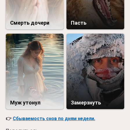
Смерть дочери
Пасть
Муж утонул
Замерзнуть
👉
Сбываемость снов по дням недели.