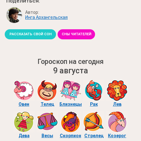
Поделиться:
Автор:
Инга Архангельская
РАССКАЗАТЬ СВОЙ СОН
СНЫ ЧИТАТЕЛЕЙ
Гороскоп на сегодня
9 августа
Овен
Телец
Близнецы
Рак
Лев
Дева
Весы
Скорпион
Стрелец
Козерог