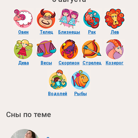
Овен
Телец
Близнецы
Рак
Лев
Дева
Весы
Скорпион
Стрелец
Козерог
Водолей
Рыбы
Сны по теме