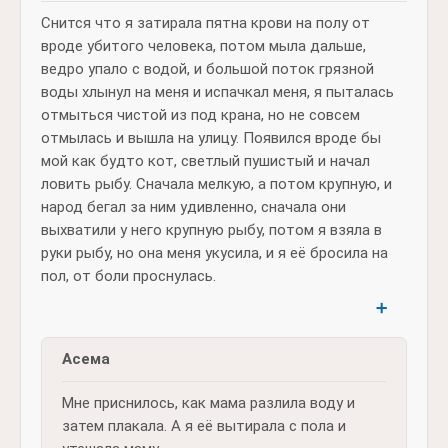
Снится что я затирала пятна крови на полу от
вроде убитого человека, потом мыла дальше,
ведро упало с водой, и большой поток грязной
воды хлынул на меня и испачкал меня, я пыталась
отмыться чистой из под крана, но не совсем
отмылась и вышла на улицу. Появился вроде бы
мой как будто кот, светлый пушистый и начал
ловить рыбу. Сначала мелкую, а потом крупную, и
народ бегал за ним удивленно, сначала они
выхватили у него крупную рыбу, потом я взяла в
руки рыбу, но она меня укусила, и я её бросила на
пол, от боли проснулась.
➕
Асема
Мне приснилось, как мама разлила воду и
затем плакала. А я её вытирала с пола и