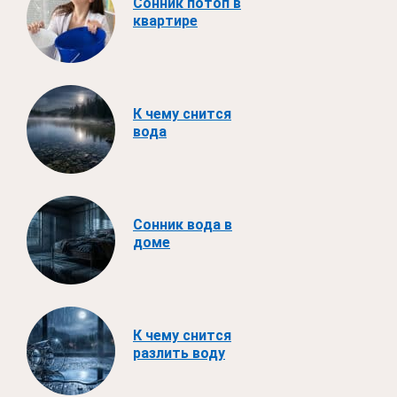
Сонник потоп в
квартире
К чему снится
вода
Сонник вода в
доме
К чему снится
разлить воду