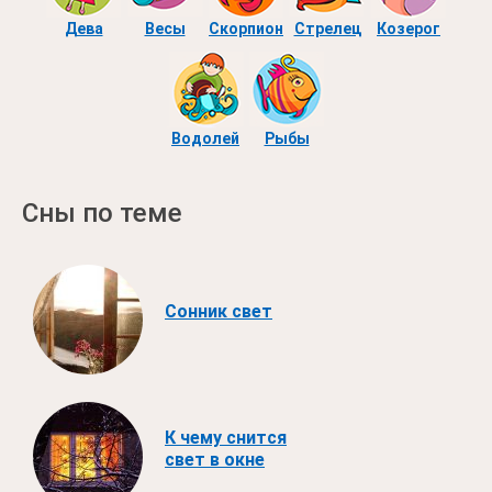
Дева
Весы
Скорпион
Стрелец
Козерог
Водолей
Рыбы
Сны по теме
Сонник свет
К чему снится
свет в окне