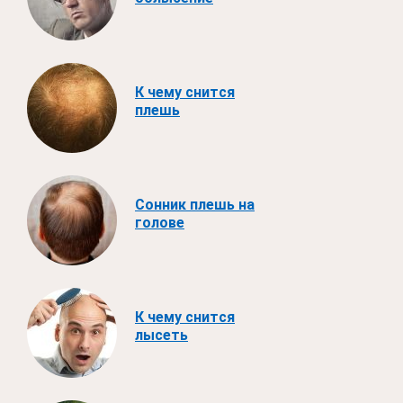
К чему снится
плешь
Сонник плешь на
голове
К чему снится
лысеть