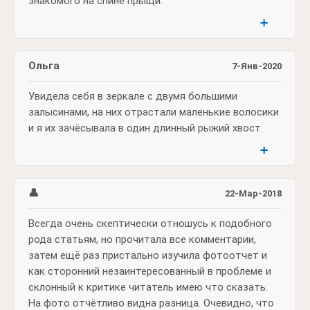
знакомого на спине прыщи.
➕
Ольга
7-Янв-2020
Увидела себя в зеркале с двумя большими
залысинами, на них отрастали маленькие волосики
и я их зачёсывала в один длинный рыжий хвост.
➕
👤
22-Мар-2018
Всегда очень скептически отношусь к подобного
рода статьям, но прочитала все комментарии,
затем ещё раз пристально изучила фотоотчет и
как сторонний незаинтересованный в проблеме и
склонный к критике читатель имею что сказать.
На фото отчётливо видна разница. Очевидно, что