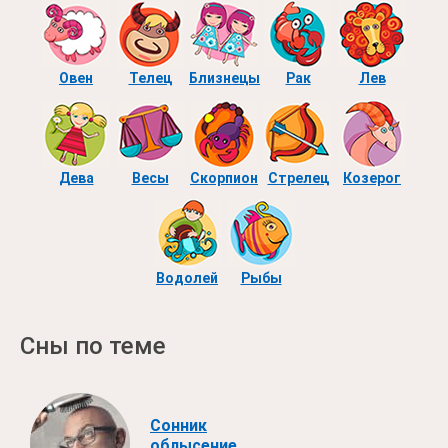
Овен
Телец
Близнецы
Рак
Лев
Дева
Весы
Скорпион
Стрелец
Козерог
Водолей
Рыбы
Сны по теме
Сонник
облысение