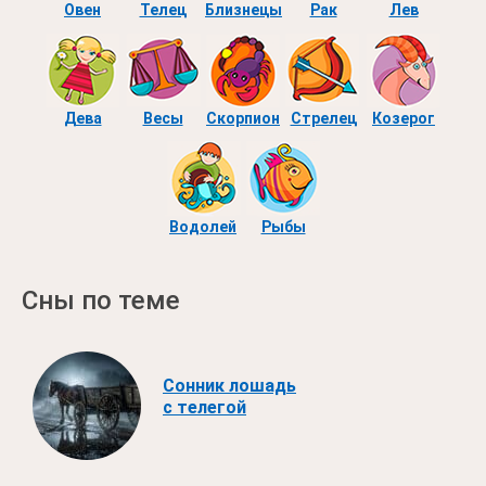
Овен
Телец
Близнецы
Рак
Лев
Дева
Весы
Скорпион
Стрелец
Козерог
Водолей
Рыбы
Сны по теме
Сонник лошадь
с телегой