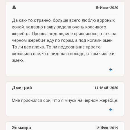
👤
5-Июл-2020
Да как-то странно, больше всего люблю вороных
коней, недавно наяву видела очень красивого
жеребца. Прошла неделя, мне приснилось, что я на
черном жеребце еду по горам, а под ногами змеи.
То ли все плохо. То ли подсознание просто
включило все, что видела в походе, в том числе и
змею.
➕
Дмитрий
11-Май-2020
Мне приснился сон, что я мчусь на чёрном жеребце.
➕
Эльмира
2-Фев-2019