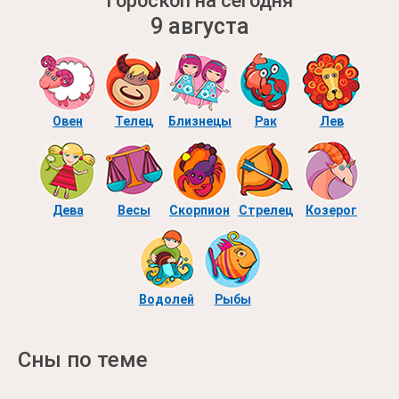
Гороскоп на сегодня
9 августа
Овен
Телец
Близнецы
Рак
Лев
Дева
Весы
Скорпион
Стрелец
Козерог
Водолей
Рыбы
Сны по теме