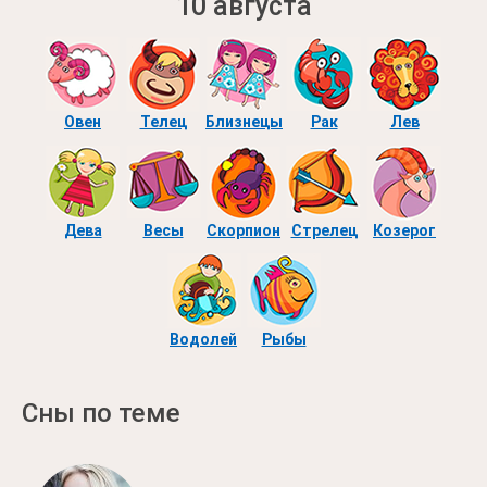
10 августа
Овен
Телец
Близнецы
Рак
Лев
Дева
Весы
Скорпион
Стрелец
Козерог
Водолей
Рыбы
Сны по теме