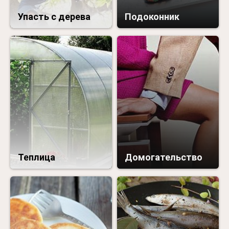
Упасть с дерева
Подоконник
Теплица
Домогательство