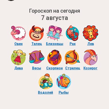
Гороскоп на сегодня
7 августа
Овен
Телец
Близнецы
Рак
Лев
Дева
Весы
Скорпион
Стрелец
Козерог
Водолей
Рыбы