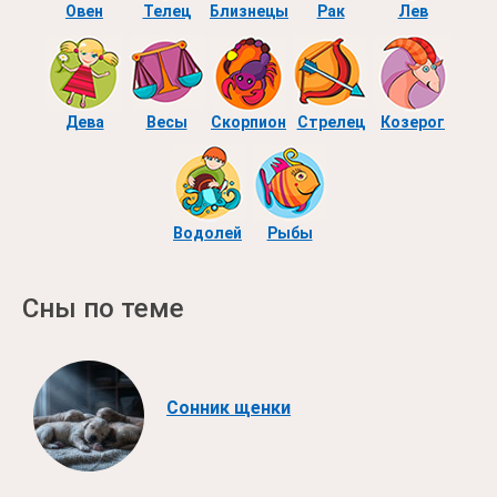
Овен
Телец
Близнецы
Рак
Лев
Дева
Весы
Скорпион
Стрелец
Козерог
Водолей
Рыбы
Сны по теме
Сонник щенки