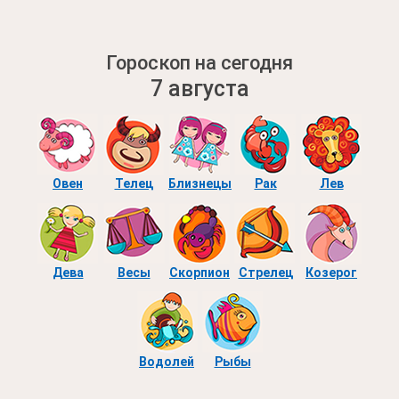
Гороскоп на сегодня
7 августа
Овен
Телец
Близнецы
Рак
Лев
Дева
Весы
Скорпион
Стрелец
Козерог
Водолей
Рыбы