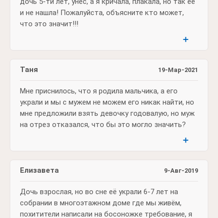
дочь 5-ти лет, унес, а я кричала, плакала, но так ее
и не нашла! Пожалуйста, объясните кто может,
что это значит!!!
➕
Таня
19-Мар-2021
Мне приснилось, что я родила мальчика, а его
украли и мы с мужем не можем его никак найти, но
мне предложили взять девочку годовалую, но муж
на отрез отказался, что бы это могло значить?
➕
Елизавета
9-Авг-2019
Дочь взрослая, но во сне её украли 6-7 лет на
собрании в многоэтажном доме где мы живём,
похитители написали на босоножке требование, я