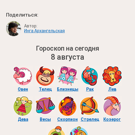
Поделиться:
Автор:
Инга Архангельская
Гороскоп на сегодня
8 августа
Овен
Телец
Близнецы
Рак
Лев
Дева
Весы
Скорпион
Стрелец
Козерог