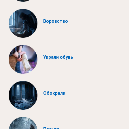
Воровство
Украли обувь
Обокрали