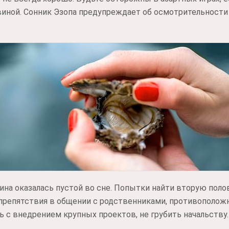
виной. Сонник Эзопа предупреждает об осмотрительности
вина оказалась пустой во сне. Попытки найти вторую пол
препятствия в общении с родственниками, противополо
 с внедрением крупных проектов, не грубить начальству.