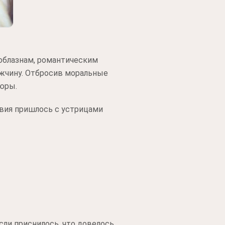
соблазнам, романтическим
ужчину. Отбросив моральные
юры.
твия пришлось с устрицами
сли приснилось, что довелось