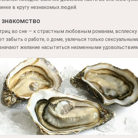
инке в кругу незнакомых людей.
е знакомство
стриц во сне — к страстным любовным романам, всплеску
т забыть о работе, о доме, увлечься только сексуальным
означают желание насытиться низменными удовольствиям