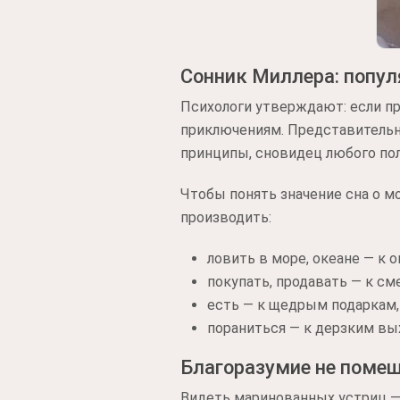
Сонник Миллера: попул
Психологи утверждают: если пр
приключениям. Представительн
принципы, сновидец любого по
Чтобы понять значение сна о м
производить:
ловить в море, океане — к
покупать, продавать — к см
есть — к щедрым подаркам, 
пораниться — к дерзким вы
Благоразумие не поме
Видеть маринованных устриц — 