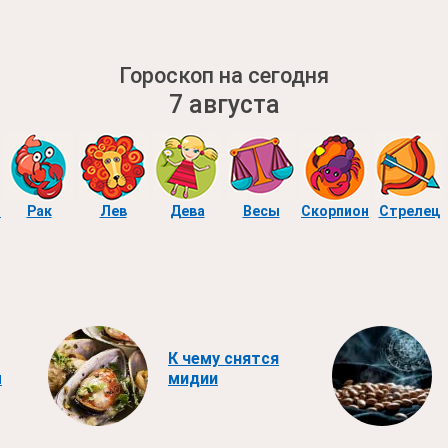
Гороскоп на сегодня
7 августа
ы
Рак
Лев
Дева
Весы
Скорпион
Стрелец
К чему снятся
ы
мидии