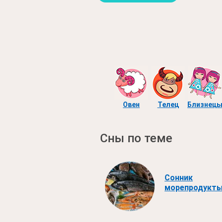
Овен
Телец
Близнец
Сны по теме
Сонник
морепродукт