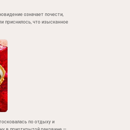
новидение означает почести,
и приснилось, что изысканное
тосковалась по отдыху и
ину в приоткрытой раковине —