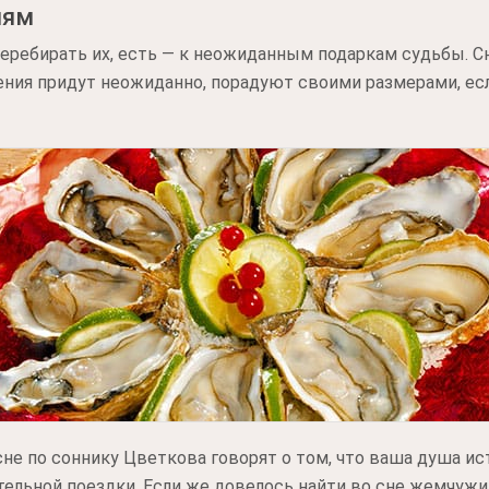
иям
перебирать их, есть — к неожиданным подаркам судьбы. С
ния придут неожиданно, порадуют своими размерами, есл
е по соннику Цветкова говорят о том, что ваша душа ис
ельной поездки. Если же довелось найти во сне жемчуж