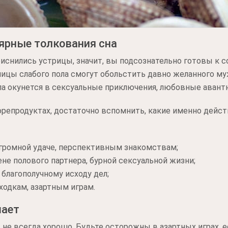
ярные толкования сна
иснились устрицы, значит, вы подсознательно готовы к 
ицы слабого пола смогут обольстить давно желанного м
ла окунется в сексуальные приключения, любовные авант
орепродуктах, достаточно вспомнить, какие именно дейс
 огромной удаче, перспективным знакомствам;
ене полового партнера, бурной сексуальной жизни;
благополучному исходу дел;
ходкам, азартным играм.
шает
не всегда хорошо. Будьте осторожны в азартных играх, е