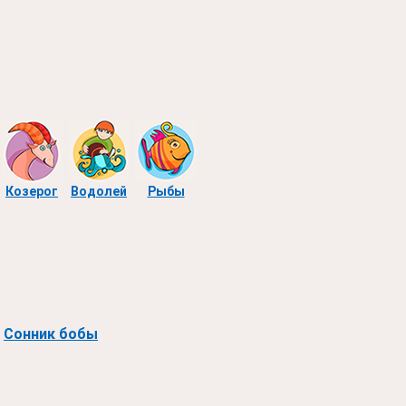
Козерог
Водолей
Рыбы
Сонник бобы