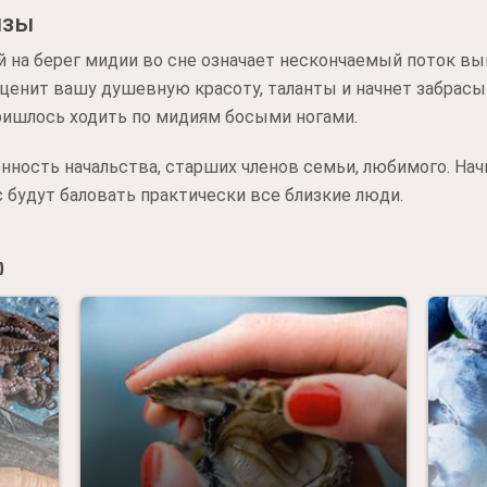
изы
 на берег мидии во сне означает нескончаемый поток вы
оценит вашу душевную красоту, таланты и начнет забрас
пришлось ходить по мидиям босыми ногами.
нность начальства, старших членов семьи, любимого. На
с будут баловать практически все близкие люди.
