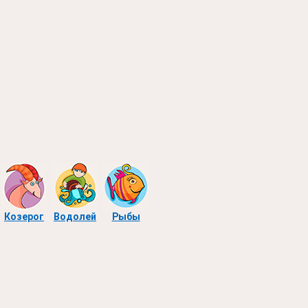
Козерог
Водолей
Рыбы