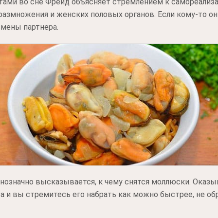
ами во сне Фрейд объясняет стремлением к самореализац
азмножения и женских половых органов. Если кому-то он
смены партнера.
нозначно высказывается, к чему снятся моллюски. Оказыв
а и вы стремитесь его набрать как можно быстрее, не об