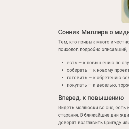
Сонник Миллера о мид
Тем, кто привык много и честн
психолог, подробно описавший, 
есть — к повышению по сл
собирать — к новому проект
готовить — к обретению се
покупать — к веселью, тор
Вперед, к повышению
Видеть моллюски во сне, есть 
старания. В ближайшие дни жди
доверят возглавить бригаду ил