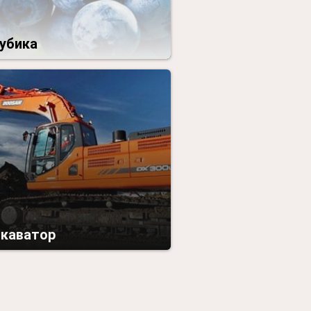
убика
скаватор