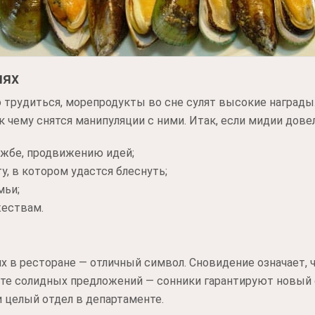
иях
о трудиться, морепродукты во сне сулят высокие награды
к чему снятся манипуляции с ними. Итак, если мидии дове
ужбе, продвижению идей;
у, в котором удастся блеснуть;
мьи;
жествам.
их в ресторане — отличный символ. Сновидение означает,
те солидных предложений — сонники гарантируют новый о
и целый отдел в департаменте.