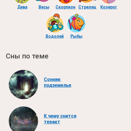
Дева
Весы
Скорпион
Стрелец
Козерог
Водолей
Рыбы
Сны по теме
Сонник
подземелье
К чему снится
теракт