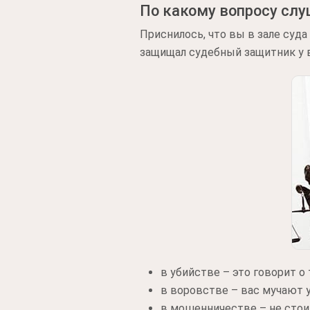
По какому вопросу сл
Приснилось, что вы в зале суд
защищал судебный защитник у ва
в убийстве – это говорит о
в воровстве – вас мучают у
в мошенничестве – не стоит