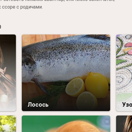
 ссоре с родичами.

Лосось
Уз