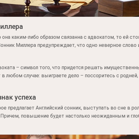
Миллера
о она каким-либо образом связанна с адвокатом, то ей ст
Сонник Миллера предупреждает, что одно неверное слово
оката – символ того, что придется решать имущественны
в любом случае: выиграете дело – поссоритесь с родней,
нак успеха
рое предлагает Английский сонник, выступать во сне в ро
 Причем, повышение будет настолько неожиданным и глоб