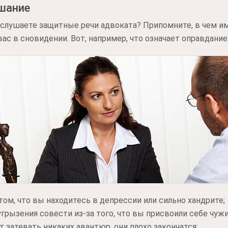
ушание
а слушаете защитные речи адвоката? Припомните, в чем им
с в сновидении. Вот, например, что означает оправдание
 том, что вы находитесь в депрессии или сильно хандрите;
грызения совести из-за того, что вы присвоили себе чужи
 затевать никаких авантюр, они плохо закончатся;