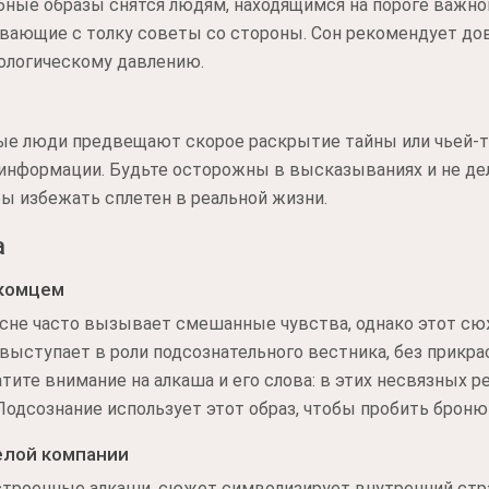
бные образы снятся людям, находящимся на пороге важно
вающие с толку советы со стороны. Сон рекомендует дов
ологическому давлению.
ые люди предвещают скорое раскрытие тайны или чьей-т
информации. Будьте осторожны в высказываниях и не д
ы избежать сплетен в реальной жизни.
а
акомцем
сне часто вызывает смешанные чувства, однако этот сюж
выступает в роли подсознательного вестника, без прикр
ите внимание на алкаша и его слова: в этих несвязных р
 Подсознание использует этот образ, чтобы пробить брон
елой компании
строенные алкаши, сюжет символизирует внутренний ст