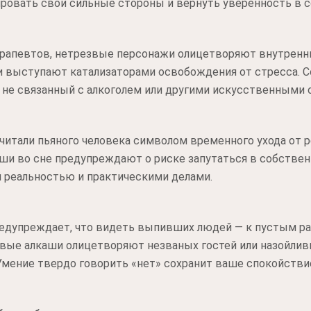
ровать свои сильные стороны и вернуть уверенность в с
ерапевтов, нетрезвые персонажи олицетворяют внутренн
 выступают катализаторами освобождения от стресса. Со
 не связанный с алкоголем или другими искусственными 
итали пьяного человека символом временного ухода от р
ши во сне предупреждают о риске запутаться в собствен
й реальностью и практическими делами.
редупреждает, что видеть выпивших людей — к пустым ра
ивые алкаши олицетворяют незваных гостей или назойли
мение твердо говорить «нет» сохранит ваше спокойстви