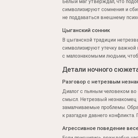
Белый маг утверждал, что подо
символизируют сомнения и сби
не поддаваться внешнему псих
Цыганский сонник
В цыганской традиции нетрезв
символизируют утечку важной 
с малознакомыми людьми, чтоб
Детали ночного сюжет
Разговор с нетрезвым незн
Диалог с пьяным человеком во 
смысл. Нетрезвый незнакомец 
замалчиваемые проблемы. Обрат
к разгадке давнего конфликта.
Агрессивное поведение вес
Если приснились враждебно на