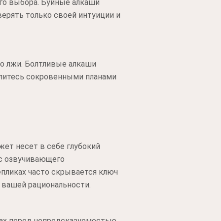
го выбора. Буйные алкаши
ерять только своей интуиции и
о лжи. Болтливые алкаши
елитесь сокровенными планами
ет несет в себе глубокий
ас озвучивающего
епликах часто скрывается ключ
ю вашей рациональности.
рах перед непредсказуемостью