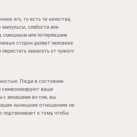
ное эго, то есть те качества,
импульсы, слабости или
ым, смешным или потерявшим
еневых сторон делает человека
 перестать зависеть от чужого
тностью. Люди в состоянии
ши символизируют ваше
м с алкашами во сне, вы
ваших нынешних отношениях не
о подталкивает к тому, чтобы