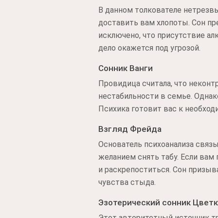
В данном толкователе нетрез
доставить вам хлопоты. Сон пр
исключено, что присутствие ал
дело окажется под угрозой.
Сонник Ванги
Провидица считала, что некон
нестабильности в семье. Однако
Психика готовит вас к необход
Взгляд Фрейда
Основатель психоанализа связ
желанием снять табу. Если вам
и раскрепоститься. Сон призы
чувства стыда.
Эзотерический сонник Цвет
Этот авторитетный источник т