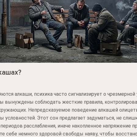
лкашах?
яются алкаши, психика часто сигнализирует о чрезмерной
вы вынуждены соблюдать жесткие правила, контролиров
ружающих. Непредсказуемое поведение алкашей олицетво
ы условностей. Этот сон предлагает задуматься, не слишк
периодов расслабления, иначе накопленное напряжение п
е себе немного здоровой свободы наяву, чтобы восстано