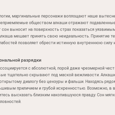
ологии, маргинальные персонажи воплощают наше вытеснен
Неприемлемые обществом алкаши отражают подавленные 
т сон выносит на поверхность страх показаться уязвим
алкаша мешает принять свою неидеальность. Принятие т
лабостей позволяет обрести истинную внутреннюю силу и
ональной разрядки
ссоциируется с абсолютной, порой даже чрезмерной чес
езвые тщательно скрывают под маской вежливости. Алка
открытому диалогу без цензуры и фальши. Находясь рядо
шивым приличием и грубой искренностью. Возможно, в 
итесь высказать близким накопившуюся правду. Сон мягк
словностей.