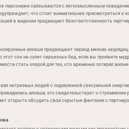
вые персонажи связываются с легкомысленным поведен
едупреждает, что стоит внимательнее присмотреться к ко
кашей в видении предвещает безответственность партне
тролируемые алкаши предвещают период мелких неурядиц
 этот сон не сулит серьезных бед, если вы проявите мудр
имости стать опорой для тех, кто временно потерял жизн
ывал нетрезвых людей с подавленной сексуальной энерги
 привиделись алкаши, это свидетельствует о стремлении
вает открыто обсудить свои скрытые фантазии с партнер
кова
рактует встречу с нетрезвыми людьми как предвестник 