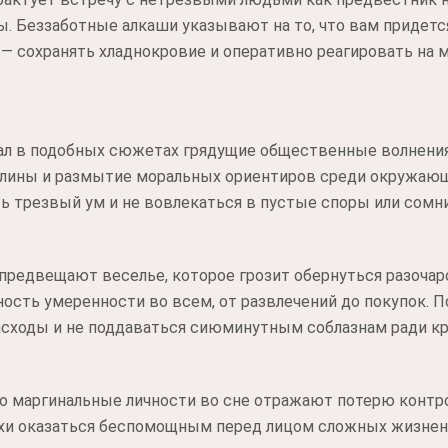
. Беззаботные алкаши указывают на то, что вам придетс
— сохранять хладнокровие и оперативно реагировать на 
ал в подобных сюжетах грядущие общественные волнения 
ины и размытие моральных ориентиров среди окружающи
ть трезвый ум и не вовлекаться в пустые споры или сом
 предвещают веселье, которое грозит обернуться разоч
ность умеренности во всем, от развлечений до покупок. 
асходы и не поддаваться сиюминутным соблазнам ради кр
то маргинальные личности во сне отражают потерю контр
хи оказаться беспомощным перед лицом сложных жизнен