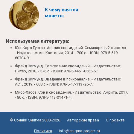
К чему снятся
монеты
Используемая литература:
Юнг Карл Густав. Анализ сновидений. Семинары в 2-х частях.
- Издательство: Касталия, 2014. - 700 c. - ISBN: 978-5-519-
60704-9.:
Фрейд Зигмунд. Толкование сновидений. - Издательство:
Питер, 2018. - 576 c. - ISBN: 978-5-4461-0565-6.:
Фрейд Зигмунд. Введение в психоанализ. - Издательство:
АСТ, 2019. - 608 c. - ISBN: 978-5-17-113726-7.:
Мисс-Хассэ. Сон и сновидения. - Издательство: Амрита, 2017.
- 80 c. - ISBN: 978-5-413-01471-4.:
© Сонник Энигма 2008-2026
Авторские права
О проекте
Политика
info@enigma-project.ru