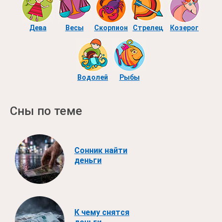
Дева
Весы
Скорпион
Стрелец
Козерог
Водолей
Рыбы
Сны по теме
Сонник найти
деньги
К чему снятся