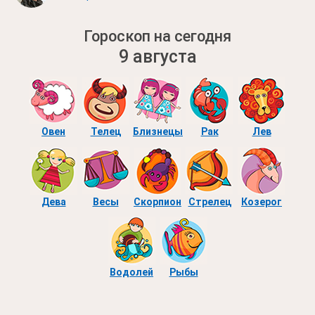
Гороскоп на сегодня
9 августа
Овен
Телец
Близнецы
Рак
Лев
Дева
Весы
Скорпион
Стрелец
Козерог
Водолей
Рыбы