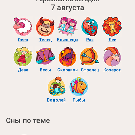
7 августа
Овен
Телец
Близнецы
Рак
Лев
Дева
Весы
Скорпион
Стрелец
Козерог
Водолей
Рыбы
Сны по теме