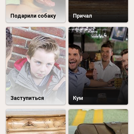
Подарили собаку
Причал
Заступиться
Кум