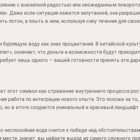
рление с внезапной радостью или неожиданным поворотом
ла». Даже если ситуация кажется запутанной, она разреши
ть поток, а плыть в нем, используя силу течения для свои
бурлящую воду как знак процветания. В китайской культ
пит», означает, что деньги и возможности будут приходит
требует лишь одного — вашей готовности принять эти дар
ет этот символ как отражение внутреннего процесса рост
ая работа по интеграции нового опыта. Это похоже на то,
но, но в итоге создается уникальный и красивый ландшафт
о неспокойная вода снится к победе над обстоятельствами
м месте, значит, вы найдете выход из самого сложного по