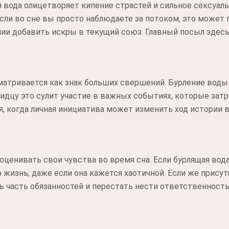
я вода олицетворяет кипение страстей и сильное сексуал
Если во сне вы просто наблюдаете за потоком, это может 
ии добавить искры в текущий союз. Главный посыл здесь
сматривается как знак больших свершений. Бурление вод
идцу это сулит участие в важных событиях, которые затро
я, когда личная инициатива может изменить ход истории 
оценивать свои чувства во время сна. Если бурлящая вод
жизнь, даже если она кажется хаотичной. Если же присут
ать часть обязанностей и перестать нести ответственнос