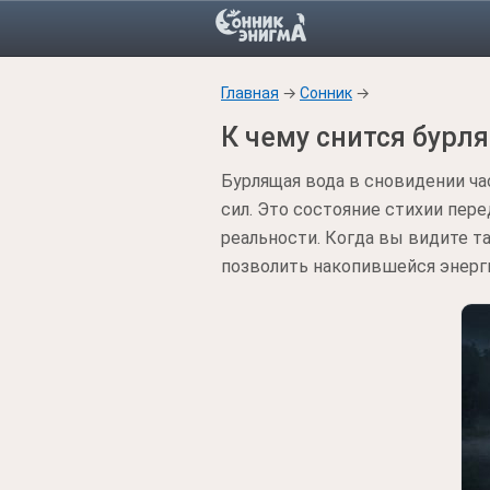
Главная
→
Сонник
→
К чему снится бурл
Бурлящая вода в сновидении ч
сил. Это состояние стихии пер
реальности. Когда вы видите т
позволить накопившейся энерги