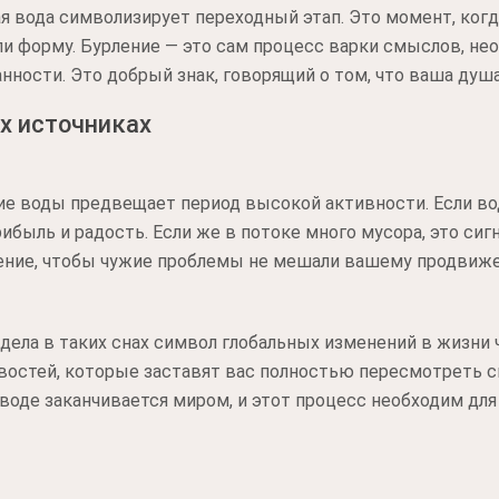
я вода символизирует переходный этап. Это момент, ког
ли форму. Бурление — это сам процесс варки смыслов, не
нности. Это добрый знак, говорящий о том, что ваша душа
х источниках
ние воды предвещает период высокой активности. Если вод
ыль и радость. Если же в потоке много мусора, это сигн
ение, чтобы чужие проблемы не мешали вашему продвиж
дела в таких снах символ глобальных изменений в жизни 
востей, которые заставят вас полностью пересмотреть с
в воде заканчивается миром, и этот процесс необходим дл