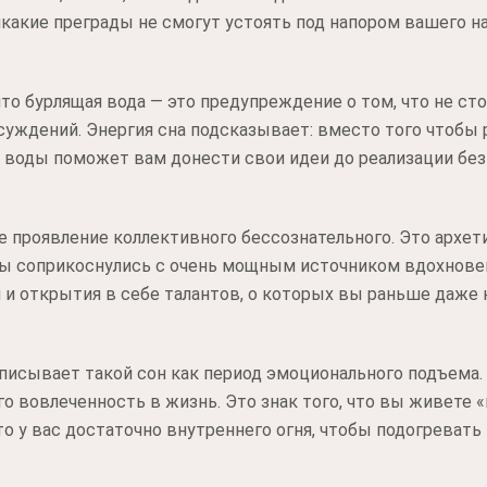
никакие преграды не смогут устоять под напором вашего н
то бурлящая вода — это предупреждение о том, что не ст
суждений. Энергия сна подсказывает: вместо того чтобы 
а воды поможет вам донести свои идеи до реализации без
е проявление коллективного бессознательного. Это архети
о вы соприкоснулись с очень мощным источником вдохнове
 и открытия в себе талантов, о которых вы раньше даже 
писывает такой сон как период эмоционального подъема.
го вовлеченность в жизнь. Это знак того, что вы живете 
о у вас достаточно внутреннего огня, чтобы подогревать 