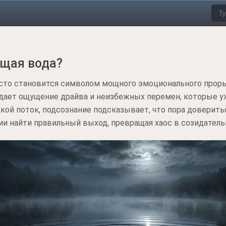
ящая вода?
асто становится символом мощного эмоционального прор
едает ощущение драйва и неизбежных перемен, которые у
акой поток, подсознание подсказывает, что пора доверит
и найти правильный выход, превращая хаос в созидатель