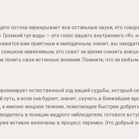
его потока перекрывает все остальные звуки, это говор
. Громкий гул воды — это голос вашего внутреннего «Я»,
 кажется вам приятным и мелодичным, значит, вы находит
я слишком навязчивым, это совет на время снизить внеш
ше понять свои истинные желания. Помните, что за любы
имволизирует естественный ход вашей судьбы, который с
 путь, и если она бурлит, значит, скучать в ближайшее вр
, а именно мощное течение, помогающее быстрее добратьс
находитесь в позиции мудрого наблюдателя, готового вст
 уже активно включены в процесс перемен. Это добрый зна