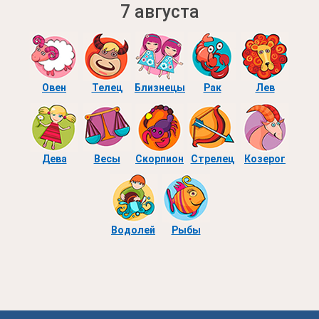
7 августа
Овен
Телец
Близнецы
Рак
Лев
Дева
Весы
Скорпион
Стрелец
Козерог
Водолей
Рыбы