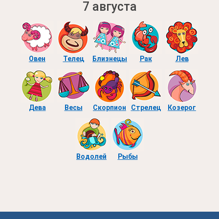
7 августа
Овен
Телец
Близнецы
Рак
Лев
Дева
Весы
Скорпион
Стрелец
Козерог
Водолей
Рыбы