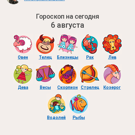
Гороскоп на сегодня
6 августа
Овен
Телец
Близнецы
Рак
Лев
Дева
Весы
Скорпион
Стрелец
Козерог
Водолей
Рыбы