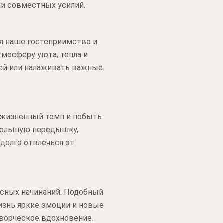
ми совместных усилий.
ая наше гостеприимство и
тмосферу уюта, тепла и
тей или налаживать важные
 жизненный темп и побыть
ебольшую передышку,
долго отвлечься от
есных начинаний. Подобный
изнь яркие эмоции и новые
творческое вдохновение.