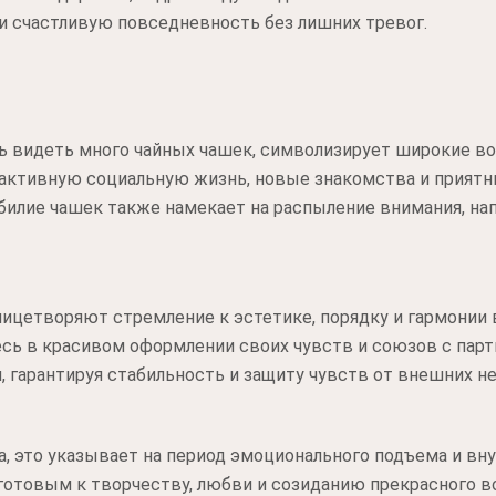
и счастливую повседневность без лишних тревог.
ь видеть много чайных чашек, символизирует широкие во
активную социальную жизнь, новые знакомства и приятн
илие чашек также намекает на распыление внимания, на
цетворяют стремление к эстетике, порядку и гармонии 
есь в красивом оформлении своих чувств и союзов с пар
гарантируя стабильность и защиту чувств от внешних не
а, это указывает на период эмоционального подъема и вн
готовым к творчеству, любви и созиданию прекрасного в