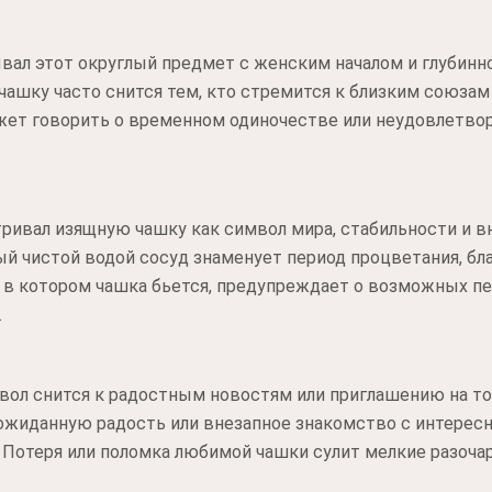
ывал этот округлый предмет с женским началом и глубин
чашку часто снится тем, кто стремится к близким союзам
ожет говорить о временном одиночестве или неудовлетв
ривал изящную чашку как символ мира, стабильности и в
й чистой водой сосуд знаменует период процветания, бла
 в котором чашка бьется, предупреждает о возможных п
.
мвол снится к радостным новостям или приглашению на т
ожиданную радость или внезапное знакомство с интерес
 Потеря или поломка любимой чашки сулит мелкие разоча