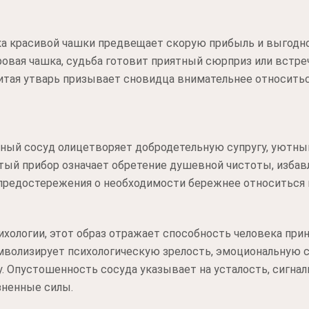
а красивой чашки предвещает скорую прибыль и выгодно
овая чашка, судьба готовит приятный сюрприз или встре
битая утварь призывает сновидца внимательнее относитьс
ный сосуд олицетворяет добродетельную супругу, уютный
стый прибор означает обретение душевной чистоты, избавл
к предостережения о необходимости бережнее относиться
ихологии, этот образ отражает способность человека при
мволизирует психологическую зрелость, эмоциональную 
. Опустошенность сосуда указывает на усталость, сигна
зненные силы.