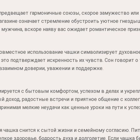
 предвещает гармоничные союзы, скорое замужество или 
агазине означает стремление обустроить уютное гнездыш
т мужчина, вскоре наяву вас ожидает романтическое приз
совместное использование чашки символизирует духовное
 это подтверждает искренность их чувств. Сон говорит о
 взаимном доверии, уважении и поддержке.
иируется с бытовым комфортом, успехом в делах и укреп
ый доход, радостные встречи и приятное общение с колле
принимая мелкие неудачи как ценные уроки на пути к успех
ая чашка снится к сытой жизни и семейному согласию. Пи
кое здоровье, бодрость духа и долголетие. Если чашка бы