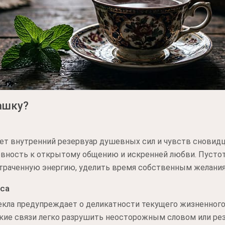
чашку?
ет внутренний резервуар душевных сил и чувств сновидц
овность к открытому общению и искренней любви. Пусто
траченную энергию, уделить время собственным желания
нса
екла предупреждает о деликатности текущего жизненного
зкие связи легко разрушить неосторожным словом или ре