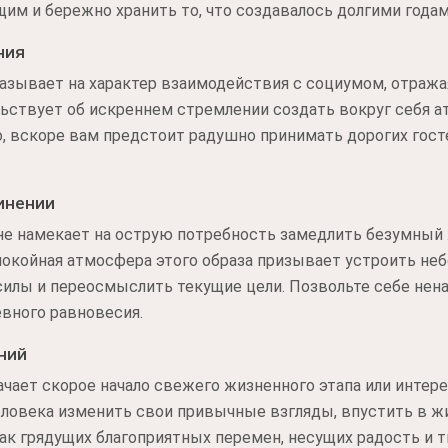
им и бережно хранить то, что создавалось долгими года
ния
казывает на характер взаимодействия с социумом, отраж
ьствует об искреннем стремлении создать вокруг себя а
о, вскоре вам предстоит радушно принимать дорогих гос
инении
сне намекает на острую потребность замедлить безумный
покойная атмосфера этого образа призывает устроить н
илы и переосмыслить текущие цели. Позвольте себе нена
вного равновесия.
ний
чает скорое начало свежего жизненного этапа или интер
еловека изменить свои привычные взгляды, впустить в ж
ак грядущих благоприятных перемен, несущих радость и 