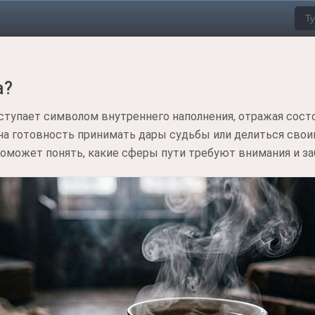
а?
ступает символом внутреннего наполнения, отражая состо
на готовность принимать дары судьбы или делиться свои
оможет понять, какие сферы пути требуют внимания и за