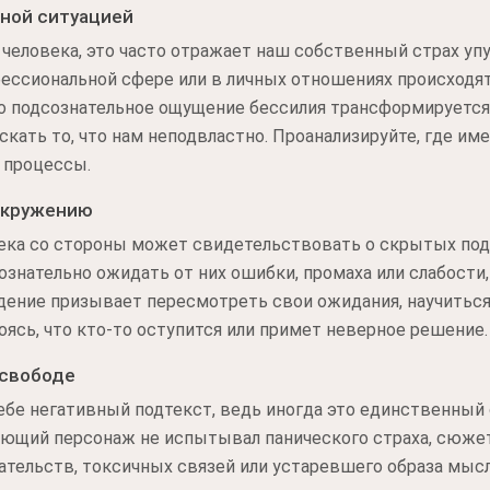
ной ситуацией
человека, это часто отражает наш собственный страх уп
ессиональной сфере или в личных отношениях происходят
о подсознательное ощущение бессилия трансформируется 
кать то, что нам неподвластно. Проанализируйте, где им
 процессы.
окружению
ека со стороны может свидетельствовать о скрытых под
знательно ожидать от них ошибки, промаха или слабости,
дение призывает пересмотреть свои ожидания, научиться
оясь, что кто-то оступится или примет неверное решение.
 свободе
себе негативный подтекст, ведь иногда это единственный
ающий персонаж не испытывал панического страха, сюже
ательств, токсичных связей или устаревшего образа мыс