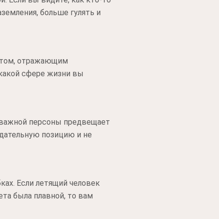
аземления, больше гулять и
етом, отражающим
 какой сфере жизни вы
 важной персоны предвещает
дательную позицию и не
ках. Если летящий человек
та была плавной, то вам