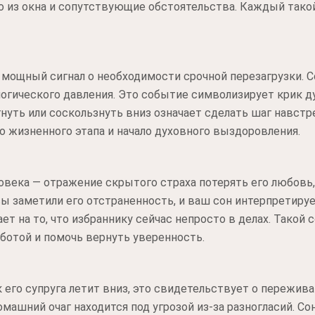
 из окна и сопутствующие обстоятельства. Каждый такой
 мощный сигнал о необходимости срочной перезагрузки. 
логического давления. Это событие символизирует крик д
гнуть или соскользнуть вниз означает сделать шаг навстр
 жизненного этапа и начало духовного выздоровления.
века — отражение скрытого страха потерять его любовь,
ы заметили его отстраненность, и ваш сон интерпретиру
т на то, что избраннику сейчас непросто в делах. Такой
аботой и помочь вернуть уверенность.
к его супруга летит вниз, это свидетельствует о пережива
омашний очаг находится под угрозой из-за разногласий. С