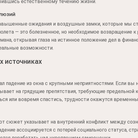
рившись естественному течению жизни.
ллюзий
авышенные ожидания и воздушные замки, которые мы стр
полета — это болезненное, но необходимое возвращение к
мана, открывая глаза на истинное положение дел в финан
реальные возможности.
х источниках
л падение из окна с крупными неприятностями. Если вы 
зывает на грядущие препятствия, требующие предельной 
ься или вовремя спастись, трудности окажутся временны
этот сюжет указывает на внутренний конфликт между со
дение ассоциируется с потерей социального статуса, стр
ется поработать над укреплением самооценки.