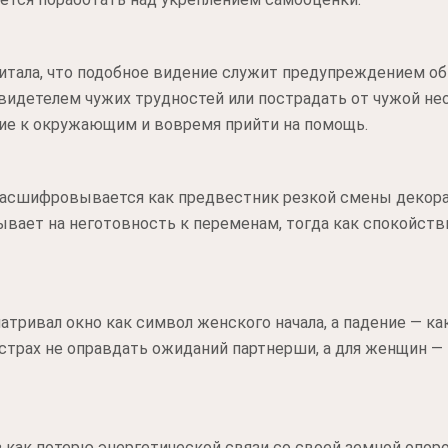
итала, что подобное видение служит предупреждением об
свидетелем чужих трудностей или пострадать от чужой не
ие к окружающим и вовремя прийти на помощь.
асшифровывается как предвестник резкой смены декорац
вает на неготовность к переменам, тогда как спокойств
атривал окно как символ женского начала, а падение — ка
страх не оправдать ожиданий партнерши, а для женщин —
 как потерю энергетической связи со своей земной опорой