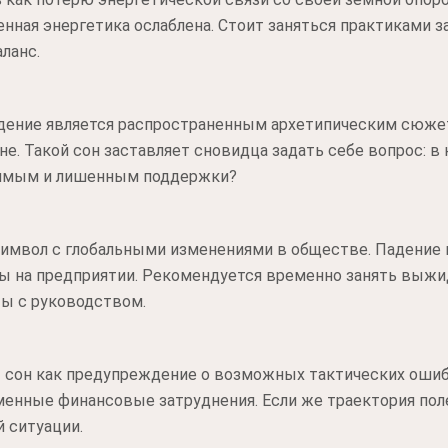
нная энергетика ослаблена. Стоит заняться практиками з
ланс.
адение является распространенным архетипическим сюж
е. Такой сон заставляет сновидца задать себе вопрос: в
вимым и лишенным поддержки?
символ с глобальными изменениями в обществе. Падение
ы на предприятии. Рекомендуется временно занять выжи
ы с руководством.
 сон как предупреждение о возможных тактических ошиб
менные финансовые затруднения. Если же траектория поле
й ситуации.