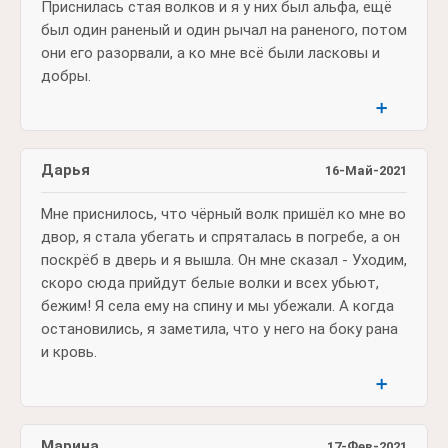
Приснилась стая волков и я у них был альфа, ещё
был один раненый и один рычал на раненого, потом
они его разорвали, а ко мне всё были ласковы и
добры.
➕
Дарья
16-Май-2021
Мне приснилось, что чёрный волк пришёл ко мне во
двор, я стала убегать и спряталась в погребе, а он
поскрёб в дверь и я вышла. Он мне сказал - Уходим,
скоро сюда прийдут белые волки и всех убьют,
бежим! Я села ему на спину и мы убежали. А когда
остановились, я заметила, что у него на боку рана
и кровь.
➕
Марина
17-Фев-2021