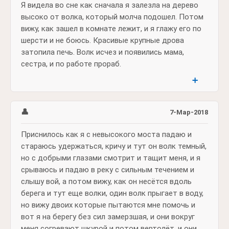
Я видела во сне как сначала я залезла на дерево
высоко от волка, который молча подошел. Потом
вижу, как зашел в комнате лежит, и я глажу его по
шерсти и не боюсь. Красивые крупные дрова
затопила печь. Волк исчез и появились мама,
сестра, и по работе прораб.
➕
👤
7-Мар-2018
Приснилось как я с невысокого моста падаю и
стараюсь удержаться, кричу и тут он волк темный,
но с добрыми глазами смотрит и тащит меня, и я
срываюсь и падаю в реку с сильным течением и
слышу вой, а потом вижу, как он несётся вдоль
берега и тут еще волки, один волк прыгает в воду,
но вижу двоих которые пытаются мне помочь и
вот я на берегу без сил замерзшая, и они вокруг
меня согревают шкурой и потом вертолёт, и они