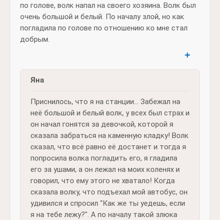
по голове, волк напал на своего хозяина. Волк был
очень большой и белый. По началу злой, но как
погладила по голове по отношению ко мне стал
добрым.
➕
Яна
Приснилось, что я на станции... Забежал на
неё большой и белый волк, у всех был страх и
он начал гонятся за девочкой, которой я
сказала забраться на каменную кладку! Волк
сказал, что всё равно её достанет и тогда я
попросила волка погладить его, я гладила
его за ушами, а он лежал на моих коленях и
говорил, что ему этого не хватало! Когда
сказала волку, что подъехал мой автобус, он
удивился и спросил "Как же ты уедешь, если
я на тебе лежу?". А по началу такой злюка