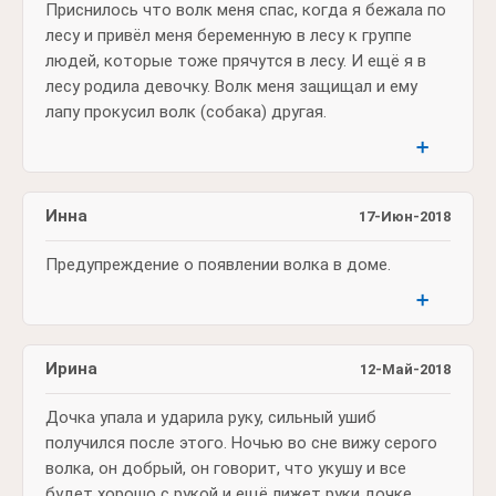
Приснилось что волк меня спас, когда я бежала по
лесу и привёл меня беременную в лесу к группе
людей, которые тоже прячутся в лесу. И ещё я в
лесу родила девочку. Волк меня защищал и ему
лапу прокусил волк (собака) другая.
➕
Инна
17-Июн-2018
Предупреждение о появлении волка в доме.
➕
Ирина
12-Май-2018
Дочка упала и ударила руку, сильный ушиб
получился после этого. Ночью во сне вижу серого
волка, он добрый, он говорит, что укушу и все
будет хорошо с рукой и ещё лижет руки дочке.