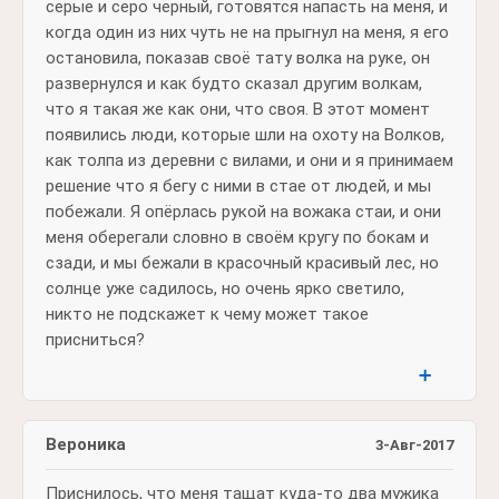
серые и серо черный, готовятся напасть на меня, и
когда один из них чуть не на прыгнул на меня, я его
остановила, показав своё тату волка на руке, он
развернулся и как будто сказал другим волкам,
что я такая же как они, что своя. В этот момент
появились люди, которые шли на охоту на Волков,
как толпа из деревни с вилами, и они и я принимаем
решение что я бегу с ними в стае от людей, и мы
побежали. Я опёрлась рукой на вожака стаи, и они
меня оберегали словно в своём кругу по бокам и
сзади, и мы бежали в красочный красивый лес, но
солнце уже садилось, но очень ярко светило,
никто не подскажет к чему может такое
присниться?
➕
Вероника
3-Авг-2017
Приснилось, что меня тащат куда-то два мужика