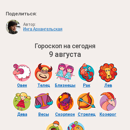
Поделиться:
Автор:
Инга Архангельская
Гороскоп на сегодня
9 августа
Овен
Телец
Близнецы
Рак
Лев
Дева
Весы
Скорпион
Стрелец
Козерог