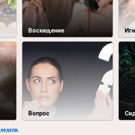
Восхищение
Иг
Вопрос
Сид
недели.