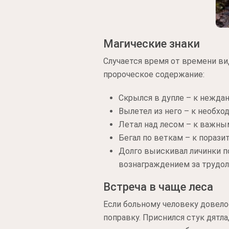
Магические знаки
Случается время от времени вид
пророческое содержание:
Скрылся в дупле – к нежда
Вылетел из него – к необхо
Летал над лесом – к важны
Бегал по веткам – к порази
Долго выискивал личинки по
вознаграждением за трудол
Встреча в чаще леса
Если больному человеку довелос
поправку. Приснился стук дятла