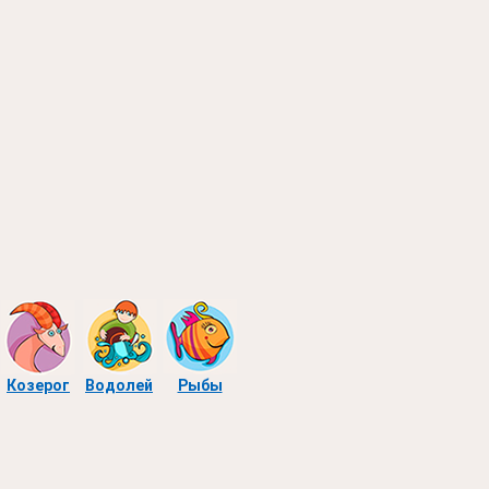
Козерог
Водолей
Рыбы