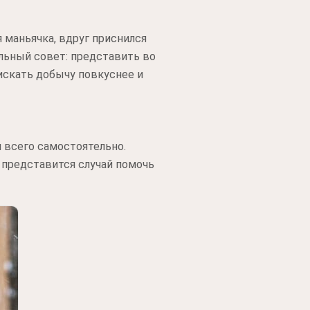
 маньячка, вдруг приснился
альный совет: представить во
 искать добычу повкуснее и
я всего самостоятельно.
е представится случай помочь