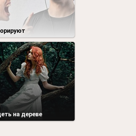
норируют
еть на дереве