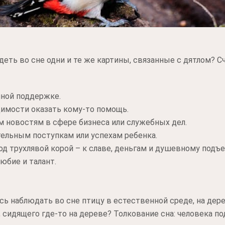
еть во сне одни и те же картины, связанные с дятлом? С
нной поддержке.
димости оказать кому-то помощь.
м новостям в сфере бизнеса или служебных дел.
тельным поступкам или успехам ребенка.
д трухлявой корой – к славе, деньгам и душевному подъе
юбие и талант.
ь наблюдать во сне птицу в естественной среде, на дере
, сидящего где-то на дереве? Толкование сна: человека 