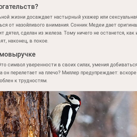
огательств?
льной жизни досаждает настырный ухажер или сексуальная
аться от назойливого внимания. Сонник Медеи дает оригин
ит дятел, сделан из железа. Тому ничего не останется, как
ят, наконец, в покое.
имовыручке
Это символ уверенности в своих силах, умения добиватьс
 а он перелетает на плечо? Миллер предупреждает: вскор
облен к трудностям.