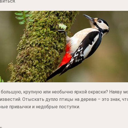
виться.
 большую, крупную или необычно яркой окраски? Наяву м
известий. Отыскать дупло птицы на дереве – это знак, ч
дные привычки и недобрые поступки.