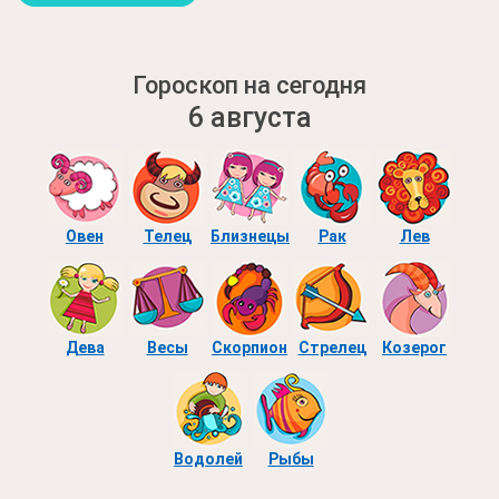
Гороскоп на сегодня
6 августа
Овен
Телец
Близнецы
Рак
Лев
Дева
Весы
Скорпион
Стрелец
Козерог
Водолей
Рыбы