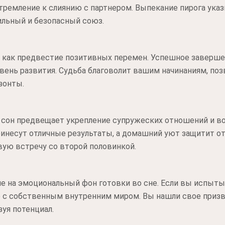
тремление к слиянию с партнером. Выпекание пирога ука
ильный и безопасный союз.
н как предвестие позитивных перемен. Успешное заверше
овень развития. Судьба благоволит вашим начинаниям, по
зонты.
о сон предвещает укрепление супружеских отношений и в
инесут отличные результаты, а домашний уют защитит от
ую встречу со второй половинкой.
 на эмоциональный фон готовки во сне. Если вы испыты
 с собственным внутренним миром. Вы нашли свое призва
зуя потенциал.