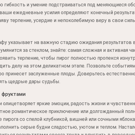
ю гибкость и умение подстраиваться под меняющиеся об
о ваши ежедневные усилия определяют конечный результа
яву терпение, усердие и непоколебимую веру в свои силы
афу указывает на важную стадию ожидания результатов в
умянится за стеклом, знайте: самая сложная и активная ч
роявить терпение, чтобы пирог полностью пропекся изнутр
ить делу на этом деликатном этапе. Позвольте события
ро принесет заслуженные плоды. Доверьтесь естественно
нять щедрые дары судьбы.
и фруктами
 олицетворяет яркие эмоции, радость жизни и чувственн
ятное романтическое приключение или долгожданный пол
 пирога со спелой клубникой, вишней или сочными яблок
полнить серые будни сладостью, уютом и теплом. Настал
диться результатами своего труда и впустить в повседне