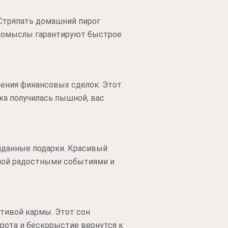
 Стряпать домашний пирог
 помыслы гарантируют быстрое
ения финансовых сделок. Этот
а получилась пышной, вас
иданные подарки. Красивый
нной радостными событиями и
тивой кармы. Этот сон
рота и бескорыстие вернутся к