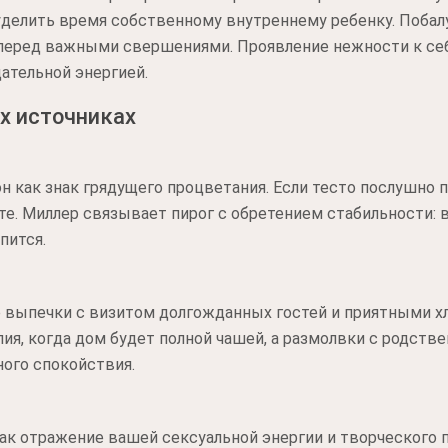
 уделить время собственному внутреннему ребенку. Поба
перед важными свершениями. Проявление нежности к се
дательной энергией.
х источниках
он как знак грядущего процветания. Если тесто послушно 
оте. Миллер связывает пирог с обретением стабильности: 
пится.
е выпечки с визитом долгожданных гостей и приятными х
лия, когда дом будет полной чашей, а размолвки с родств
ного спокойствия.
ак отражение вашей сексуальной энергии и творческого 