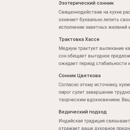
Эзотерический сонник
Священнодействие на кухне ра
означает буквально лепить св
исполнение заветных желаний и
Трактовка Хассе
Медиум трактует выпекание ка
сон обещает выгодное предлож
ожидает период стабильности и
Сонник Цветкова
Согласно этому источнику, ку
пирог сулит завершение трудно
творческим вдохновением. Ваш
Ведический подход
Индийская традиция связывает
отражает ваше духовное предн