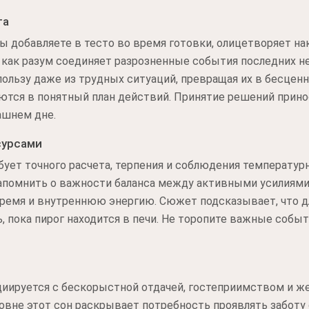
та
 добавляете в тесто во время готовки, олицетворяет на
 как разум соединяет разрозненные события последних 
пользу даже из трудных ситуаций, превращая их в бесценн
тся в понятный план действий. Принятие решений прино
ашнем дне.
сурсами
ует точного расчета, терпения и соблюдения температурн
напомнить о важности баланса между активными усилиями
время и внутреннюю энергию. Сюжет подсказывает, что д
, пока пирог находится в печи. Не торопите важные событ
иируется с бескорыстной отдачей, гостеприимством и же
овне этот сон раскрывает потребность проявлять заботу о