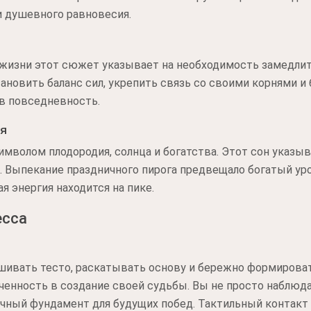
и душевного равновесия.
жизни этот сюжет указывает на необходимость замедлит
ановить баланс сил, укрепить связь со своими корнями и
в повседневность.
ия
имволом плодородия, солнца и богатства. Этот сон указы
 Выпекание праздничного пирога предвещало богатый уро
я энергия находится на пике.
есса
шивать тесто, раскатывать основу и бережно формироват
енность в создание своей судьбы. Вы не просто наблюда
очный фундамент для будущих побед. Тактильный контакт