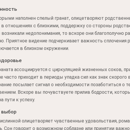
енность
орыми наполнен спелый гранат, олицетворяют родственны
 в отношениях с близкими, поддержку со стороны родст
я возникали недопонимания, то вскоре они благополучно р
. Приятное видение подчеркивает важность сплочения ра
ключается в близком окружении.
здоровье
аната ассоциируется с циркуляцией жизненных соков, пр
е часто приходит в периоды упадка сил как знак скорого 
ание посылает сигнал о необходимости позаботиться о те
вением. Вскоре вы почувствуете прилив бодрости, кото
 пути к успеху.
 выбор
 кислинкой олицетворяет чувственные удовольствия, рома
 Сон говорит о возможном соблазне или принятии важног