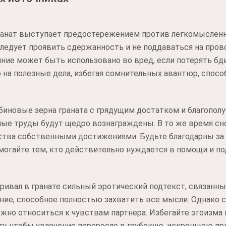
гранат выступает предостережением против легкомысленн
следует проявить сдержанность и не поддаваться на пров
яние может быть использовано во вред, если потерять бд
на полезные дела, избегая сомнительных авантюр, спос
иновые зерна граната с грядущим достатком и благополу
нные труды будут щедро вознаграждены. В то же время с
ства собственными достижениями. Будьте благодарны за
огайте тем, кто действительно нуждается в помощи и п
ривал в гранате сильный эротический подтекст, связанн
ние, способное полностью захватить все мысли. Однако 
жно относиться к чувствам партнера. Избегайте эгоизма 
у, чтобы увлечение переросло в глубокую, искреннюю пр