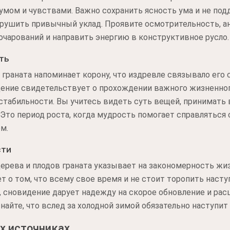
умом и чувствами. Важно сохранить ясность ума и не по
рушить привычный уклад. Проявите осмотрительность, а
очарований и направить энергию в конструктивное русло.
ть
граната напоминает корону, что издревле связывало его
ение свидетельствует о прохождении важного жизненного
стабильности. Вы учитесь видеть суть вещей, принимат
 Это период роста, когда мудрость помогает справляться
м.
сти
ерева и плодов граната указывает на закономерность жи
т о том, что всему свое время и не стоит торопить насту
 сновидение дарует надежду на скорое обновление и расц
найте, что вслед за холодной зимой обязательно наступит
х источниках