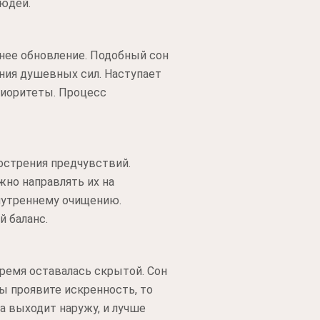
юдей.
нее обновление. Подобный сон
ния душевных сил. Наступает
приоритеты. Процесс
острения предчувствий.
жно направлять их на
внутреннему очищению.
й баланс.
время оставалась скрытой. Сон
ы проявите искренность, то
а выходит наружу, и лучше