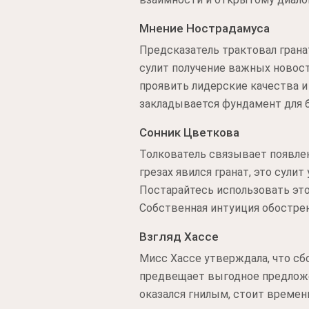
Мнение Нострадамуса
Предсказатель трактовал гран
сулит получение важных новос
проявить лидерские качества и
закладывается фундамент для б
Сонник Цветкова
Толкователь связывает появлен
грезах явился гранат, это сул
Постарайтесь использовать это
Собственная интуиция обострен
Взгляд Хассе
Мисс Хассе утверждала, что сб
предвещает выгодное предложен
оказался гнилым, стоит времен