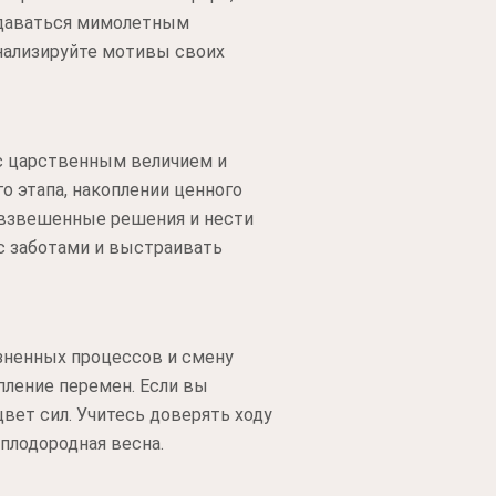
ддаваться мимолетным
нализируйте мотивы своих
 с царственным величием и
 этапа, накоплении ценного
ь взвешенные решения и нести
 с заботами и выстраивать
зненных процессов и смену
пление перемен. Если вы
вет сил. Учитесь доверять ходу
 плодородная весна.