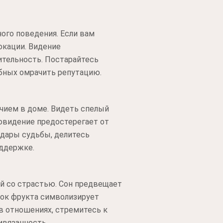
ого поведения. Если вам
окации. Видение
ительность. Постарайтесь
обных омрачить репутацию.
чием в доме. Видеть спелый
новидение предостерегает от
 дары судьбы, делитесь
оддержке.
ый со страстью. Сон предвещает
сок фрукта символизирует
в отношениях, стремитесь к
ивязанность.