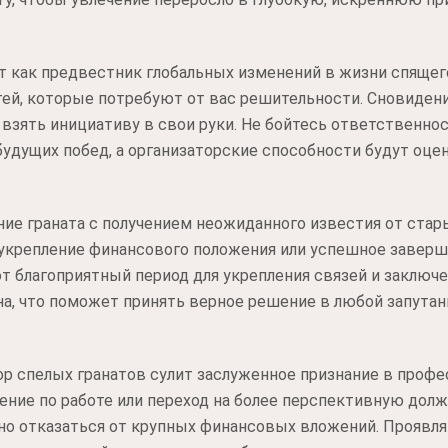
ат как предвестник глобальных изменений в жизни спяще
тей, которые потребуют от вас решительности. Сновиден
 взять инициативу в свои руки. Не бойтесь ответственнос
удущих побед, а организаторские способности будут оце
ие граната с получением неожиданного известия от стар
ит укрепление финансового положения или успешное заверш
т благоприятный период для укрепления связей и заключ
а, что поможет принять верное решение в любой запутан
ор спелых гранатов сулит заслуженное признание в профе
ие по работе или переход на более перспективную должн
но отказаться от крупных финансовых вложений. Проявл