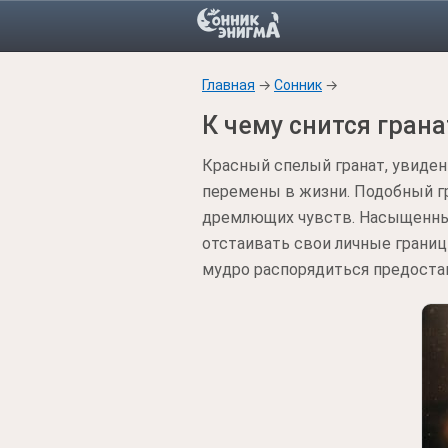
Главная
→
Сонник
→
К чему снится грана
Красный спелый гранат, увиде
перемены в жизни. Подобный г
дремлющих чувств. Насыщенный
отстаивать свои личные грани
мудро распорядиться предост