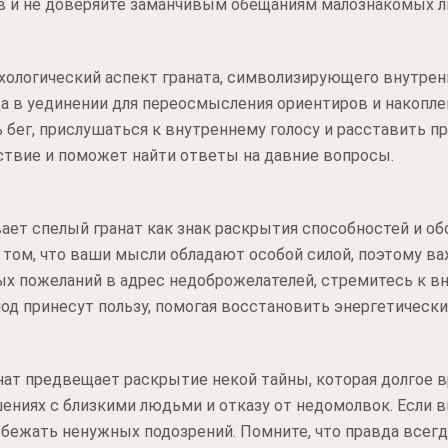
 и не доверяйте заманчивым обещаниям малознакомых л
хологический аспект граната, символизирующего внутрен
а в уединении для переосмысления ориентиров и накопле
ь бег, прислушаться к внутреннему голосу и расставить 
ствие и поможет найти ответы на давние вопросы.
ает спелый гранат как знак раскрытия способностей и об
том, что ваши мысли обладают особой силой, поэтому ва
ых пожеланий в адрес недоброжелателей, стремитесь к 
од принесут пользу, помогая восстановить энергетически
анат предвещает раскрытие некой тайны, которая долгое 
ениях с близкими людьми и отказу от недомолвок. Если в
бежать ненужных подозрений. Помните, что правда всегд