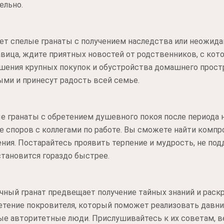
ельно.
ет спелые гранаты с получением наследства или неожида
авица, ждите приятных новостей от родственников, с кот
ршения крупных покупок и обустройства домашнего прост
ми и принесут радость всей семье.
е гранаты с обретением душевного покоя после периода 
е споров с коллегами по работе. Вы сможете найти комп
ния. Постарайтесь проявить терпение и мудрость, не п
становится гораздо быстрее.
очный гранат предвещает получение тайных знаний и рас
етение покровителя, который поможет реализовать давни
вые авторитетные люди. Прислушивайтесь к их советам, в