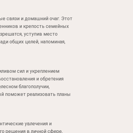
е связи и домашний очаг. Этот
венников и крепость семейных
азрешатся, уступив место
ди общих целей, напоминая,
иливом сил и укреплением
восстановления и обретения
лесном благополучии,
рый поможет реализовать планы
нтические увлечения и
о решения в личной сфере,