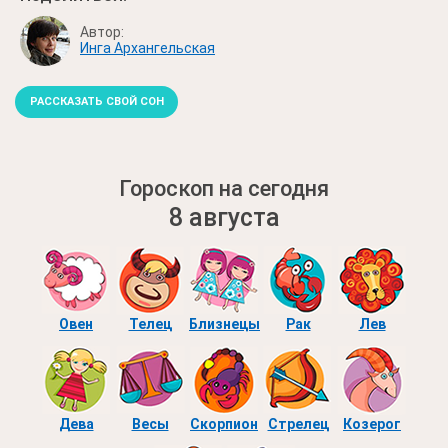
Автор:
Инга Архангельская
РАССКАЗАТЬ СВОЙ СОН
Гороскоп на сегодня
8 августа
Овен
Телец
Близнецы
Рак
Лев
Дева
Весы
Скорпион
Стрелец
Козерог