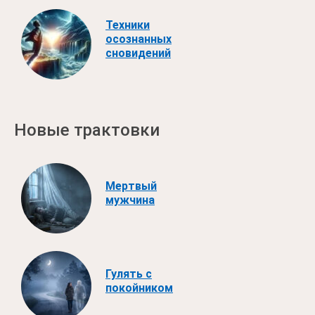
Техники
осознанных
сновидений
Новые трактовки
Мертвый
мужчина
Гулять с
покойником