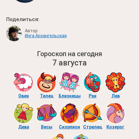
Поделиться:
Автор:
Инга Архангельская
Гороскоп на сегодня
7 августа
Овен
Телец
Близнецы
Рак
Лев
Дева
Весы
Скорпион
Стрелец
Козерог